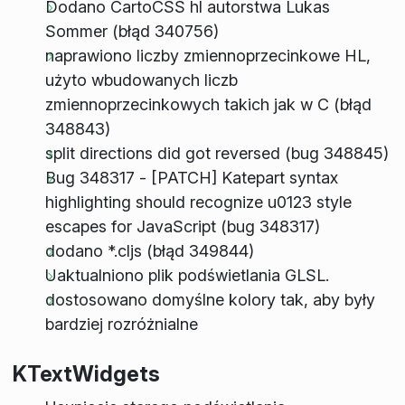
Dodano CartoCSS hl autorstwa Lukas
Sommer (błąd 340756)
naprawiono liczby zmiennoprzecinkowe HL,
użyto wbudowanych liczb
zmiennoprzecinkowych takich jak w C (błąd
348843)
split directions did got reversed (bug 348845)
Bug 348317 - [PATCH] Katepart syntax
highlighting should recognize u0123 style
escapes for JavaScript (bug 348317)
dodano *.cljs (błąd 349844)
Uaktualniono plik podświetlania GLSL.
dostosowano domyślne kolory tak, aby były
bardziej rozróżnialne
KTextWidgets