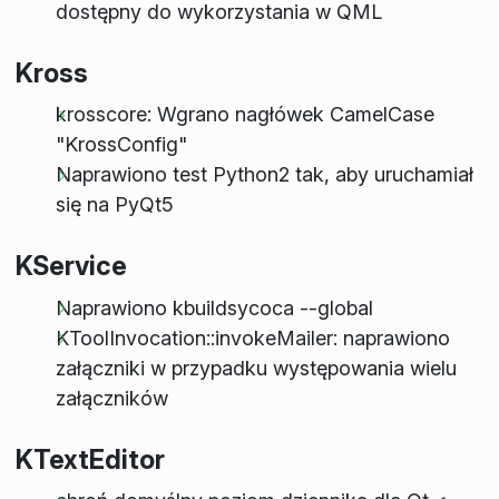
dostępny do wykorzystania w QML
Kross
krosscore: Wgrano nagłówek CamelCase
"KrossConfig"
Naprawiono test Python2 tak, aby uruchamiał
się na PyQt5
KService
Naprawiono kbuildsycoca --global
KToolInvocation::invokeMailer: naprawiono
załączniki w przypadku występowania wielu
załączników
KTextEditor