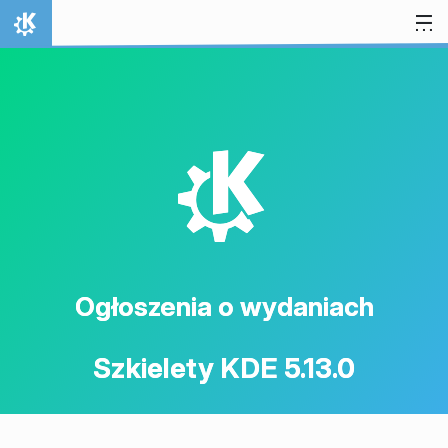
Przejdź to treści
Strona domowa
K
Ogłoszenia o wydaniach
Szkielety KDE 5.13.0