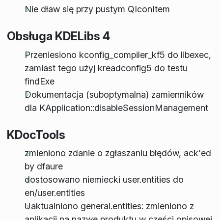
Nie dław się przy pustym QIconItem
Obsługa KDELibs 4
Przeniesiono kconfig_compiler_kf5 do libexec,
zamiast tego użyj kreadconfig5 do testu
findExe
Dokumentacja (suboptymalna) zamienników
dla KApplication::disableSessionManagement
KDocTools
zmieniono zdanie o zgłaszaniu błędów, ack'ed
by dfaure
dostosowano niemiecki user.entities do
en/user.entities
Uaktualniono general.entities: zmieniono z
aplikacji na nazwę produktu w części opisowej