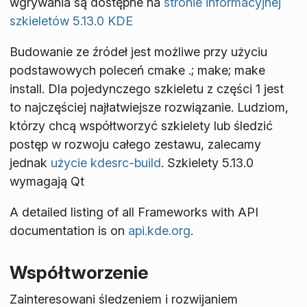
wgrywania są dostępne na
stronie informacyjnej
szkieletów 5.13.0 KDE
Budowanie ze źródeł jest możliwe przy użyciu
podstawowych poleceń
cmake .; make; make
install
. Dla pojedynczego szkieletu z części 1 jest
to najczęściej najłatwiejsze rozwiązanie. Ludziom,
którzy chcą współtworzyć szkielety lub śledzić
postęp w rozwoju całego zestawu, zalecamy
jednak
użycie kdesrc-build
. Szkielety 5.13.0
wymagają Qt
A detailed listing of all Frameworks with API
documentation is on
api.kde.org
.
Współtworzenie
Zainteresowani śledzeniem i rozwijaniem