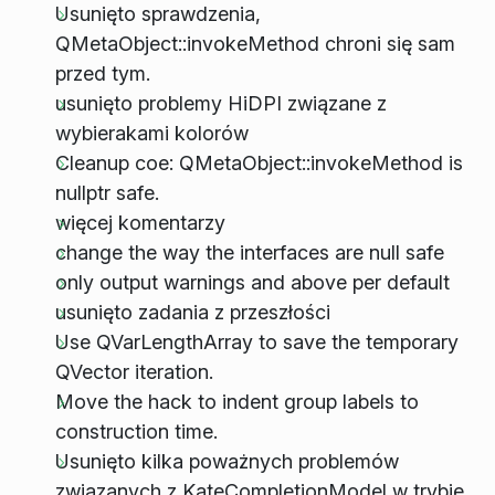
Usunięto sprawdzenia,
QMetaObject::invokeMethod chroni się sam
przed tym.
usunięto problemy HiDPI związane z
wybierakami kolorów
Cleanup coe: QMetaObject::invokeMethod is
nullptr safe.
więcej komentarzy
change the way the interfaces are null safe
only output warnings and above per default
usunięto zadania z przeszłości
Use QVarLengthArray to save the temporary
QVector iteration.
Move the hack to indent group labels to
construction time.
Usunięto kilka poważnych problemów
związanych z KateCompletionModel w trybie