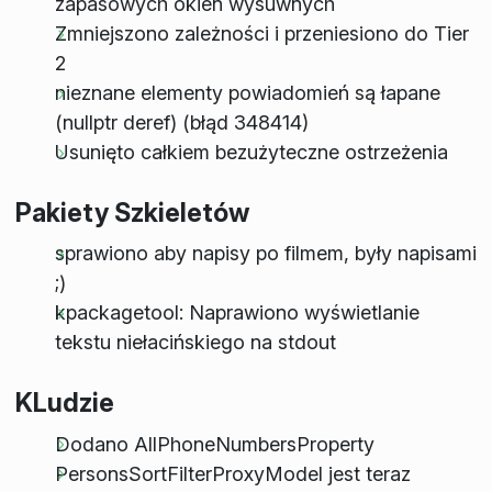
zapasowych okien wysuwnych
Zmniejszono zależności i przeniesiono do Tier
2
nieznane elementy powiadomień są łapane
(nullptr deref) (błąd 348414)
Usunięto całkiem bezużyteczne ostrzeżenia
Pakiety Szkieletów
sprawiono aby napisy po filmem, były napisami
;)
kpackagetool: Naprawiono wyświetlanie
tekstu niełacińskiego na stdout
KLudzie
Dodano AllPhoneNumbersProperty
PersonsSortFilterProxyModel jest teraz