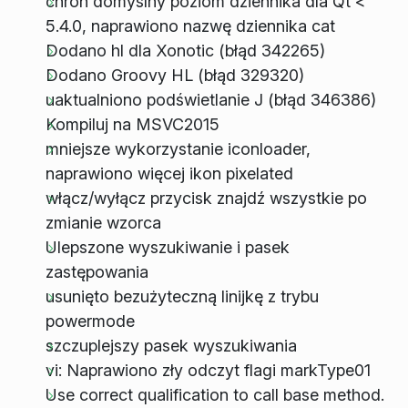
chroń domyślny poziom dziennika dla Qt <
5.4.0, naprawiono nazwę dziennika cat
Dodano hl dla Xonotic (błąd 342265)
Dodano Groovy HL (błąd 329320)
uaktualniono podświetlanie J (błąd 346386)
Kompiluj na MSVC2015
mniejsze wykorzystanie iconloader,
naprawiono więcej ikon pixelated
włącz/wyłącz przycisk znajdź wszystkie po
zmianie wzorca
Ulepszone wyszukiwanie i pasek
zastępowania
usunięto bezużyteczną linijkę z trybu
powermode
szczuplejszy pasek wyszukiwania
vi: Naprawiono zły odczyt flagi markType01
Use correct qualification to call base method.