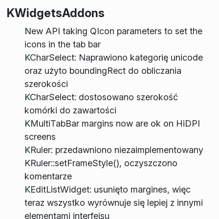
KWidgetsAddons
New API taking QIcon parameters to set the
icons in the tab bar
KCharSelect: Naprawiono kategorię unicode
oraz użyto boundingRect do obliczania
szerokości
KCharSelect: dostosowano szerokość
komórki do zawartości
KMultiTabBar margins now are ok on HiDPI
screens
KRuler: przedawniono niezaimplementowany
KRuler::setFrameStyle(), oczyszczono
komentarze
KEditListWidget: usunięto margines, więc
teraz wszystko wyrównuje się lepiej z innymi
elementami interfejsu