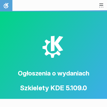
Przejdź to treści
Strona domowa
K
Ogłoszenia o wydaniach
Szkielety KDE 5.109.0