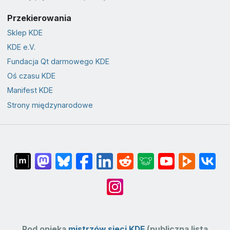
Przekierowania
Sklep KDE
KDE e.V.
Fundacja Qt darmowego KDE
Oś czasu KDE
Manifest KDE
Strony międzynarodowe
Pod opieką
mistrzów sieci KDE
(publiczna lista