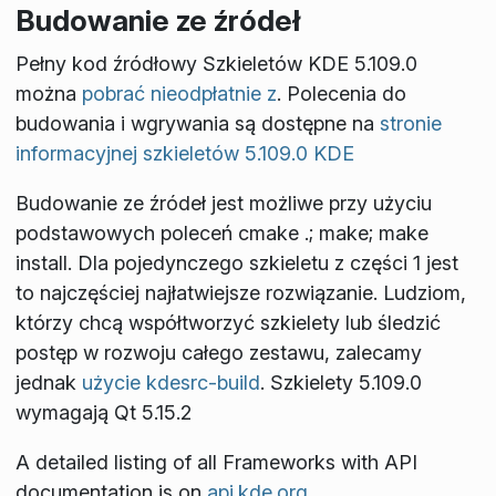
Budowanie ze źródeł
Pełny kod źródłowy Szkieletów KDE 5.109.0
można
pobrać nieodpłatnie z
. Polecenia do
budowania i wgrywania są dostępne na
stronie
informacyjnej szkieletów 5.109.0 KDE
Budowanie ze źródeł jest możliwe przy użyciu
podstawowych poleceń
cmake .; make; make
install
. Dla pojedynczego szkieletu z części 1 jest
to najczęściej najłatwiejsze rozwiązanie. Ludziom,
którzy chcą współtworzyć szkielety lub śledzić
postęp w rozwoju całego zestawu, zalecamy
jednak
użycie kdesrc-build
. Szkielety 5.109.0
wymagają Qt 5.15.2
A detailed listing of all Frameworks with API
documentation is on
api.kde.org
.