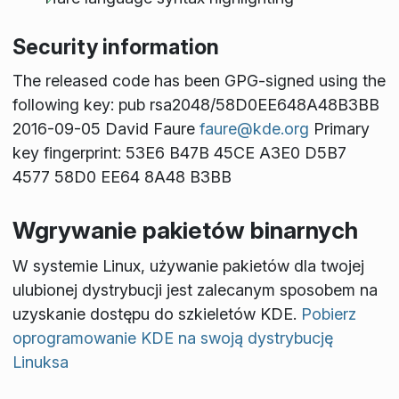
Security information
The released code has been GPG-signed using the
following key: pub rsa2048/58D0EE648A48B3BB
2016-09-05 David Faure
faure@kde.org
Primary
key fingerprint: 53E6 B47B 45CE A3E0 D5B7
4577 58D0 EE64 8A48 B3BB
Wgrywanie pakietów binarnych
W systemie Linux, używanie pakietów dla twojej
ulubionej dystrybucji jest zalecanym sposobem na
uzyskanie dostępu do szkieletów KDE.
Pobierz
oprogramowanie KDE na swoją dystrybucję
Linuksa