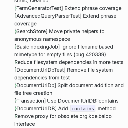
static, cleanup
[TermGeneratorTest] Extend phrase coverage
[AdvancedQueryParserTest] Extend phrase
coverage
[SearchStore] Move private helpers to
anonymous namespace
[BasicIndexingJob] Ignore filename based
mimetype for empty files (bug 420339)
Reduce filesystem dependencies in more tests
[DocumentUrlDbTest] Remove file system
dependencies from test
[DocumentUrlDb] Split document addition and
file tree creation
[Transaction] Use DocumentUrlDB::contains
[DocumentUrlDB] Add
method
contains
Remove proxy for obsolete org.kde.baloo
interface