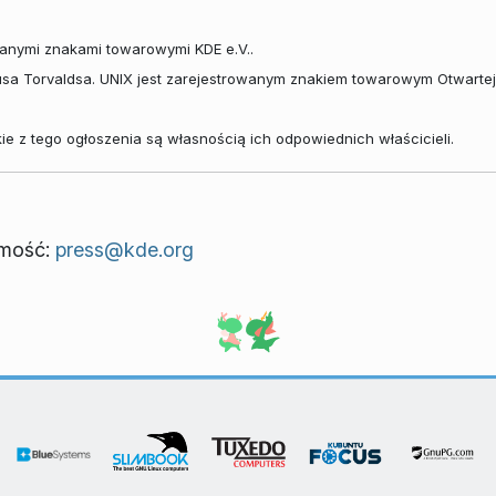
anymi znakami towarowymi KDE e.V..
usa Torvaldsa. UNIX jest zarejestrowanym znakiem towarowym Otwarte
e z tego ogłoszenia są własnością ich odpowiednich właścicieli.
omość:
press@kde.org