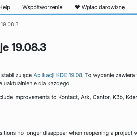
Help
Współtworzenie
❤️ Wpłać darowiznę
19.08.3
e 19.08.3
 stabilizujące
Aplikacji KDE 19.08
. To wydanie zawiera 
e uaktualnienie dla każdego.
lude improvements to Kontact, Ark, Cantor, K3b, Kdenl
sitions no longer disappear when reopening a project w