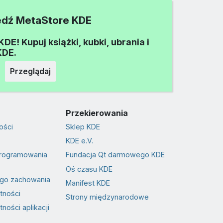
dź MetaStore KDE
E! Kupuj książki, kubki, ubrania i
KDE.
Przeglądaj
Przekierowania
ości
Sklep KDE
KDE e.V.
programowania
Fundacja Qt darmowego KDE
Oś czasu KDE
go zachowania
Manifest KDE
tności
Strony międzynarodowe
ności aplikacji