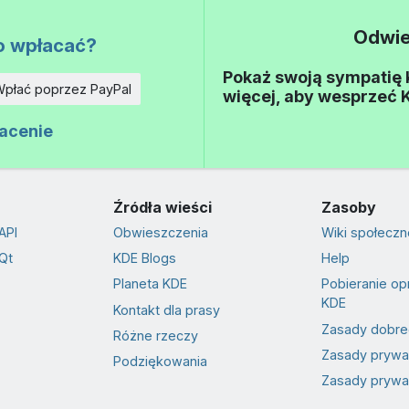
Odwie
o wpłacać?
Pokaż swoją sympatię KD
płać poprzez PayPal
więcej, aby wesprzeć 
łacenie
Źródła wieści
Zasoby
API
Obwieszczenia
Wiki społeczn
Qt
KDE Blogs
Help
Planeta KDE
Pobieranie o
KDE
Kontakt dla prasy
Zasady dobre
Różne rzeczy
Zasady prywa
Podziękowania
Zasady prywat