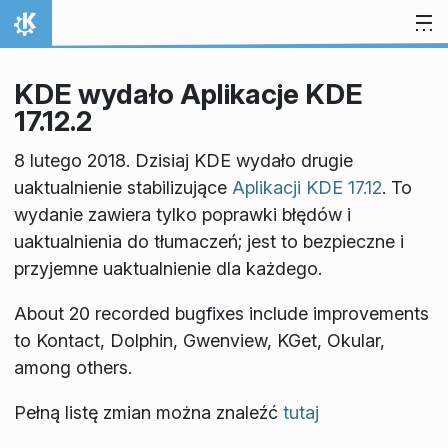
Przejdź to treści
Strona domowa
KDE wydało Aplikacje KDE
17.12.2
8 lutego 2018. Dzisiaj KDE wydało drugie
uaktualnienie stabilizujące
Aplikacji KDE 17.12
. To
wydanie zawiera tylko poprawki błędów i
uaktualnienia do tłumaczeń; jest to bezpieczne i
przyjemne uaktualnienie dla każdego.
About 20 recorded bugfixes include improvements
to Kontact, Dolphin, Gwenview, KGet, Okular,
among others.
Pełną listę zmian można znaleźć
tutaj