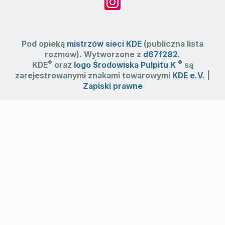
Pod opieką
mistrzów sieci KDE
(publiczna lista
rozmów). Wytworzone z
d67f282
.
®
®
KDE
oraz
logo Środowiska Pulpitu K
są
zarejestrowanymi znakami towarowymi
KDE e.V.
|
Zapiski prawne