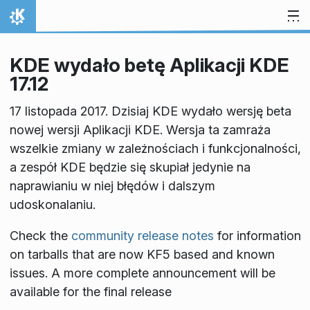
Przejdź to treści
Strona domowa
KDE wydało betę Aplikacji KDE
17.12
17 listopada 2017. Dzisiaj KDE wydało wersję beta
nowej wersji Aplikacji KDE. Wersja ta zamraża
wszelkie zmiany w zależnościach i funkcjonalności,
a zespół KDE będzie się skupiał jedynie na
naprawianiu w niej błędów i dalszym
udoskonalaniu.
Check the
community release notes
for information
on tarballs that are now KF5 based and known
issues. A more complete announcement will be
available for the final release