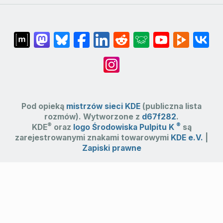
Pod opieką
mistrzów sieci KDE
(publiczna lista
rozmów). Wytworzone z
d67f282
.
®
®
KDE
oraz
logo Środowiska Pulpitu K
są
zarejestrowanymi znakami towarowymi
KDE e.V.
|
Zapiski prawne