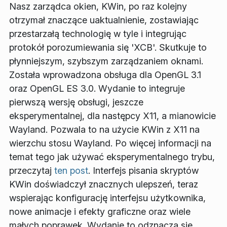
Nasz zarządca okien, KWin, po raz kolejny
otrzymał znaczące uaktualnienie, zostawiając
przestarzałą technologię w tyle i integrując
protokół porozumiewania się 'XCB'. Skutkuje to
płynniejszym, szybszym zarządzaniem oknami.
Została wprowadzona obsługa dla OpenGL 3.1
oraz OpenGL ES 3.0. Wydanie to integruje
pierwszą wersję obsługi, jeszcze
eksperymentalnej, dla następcy X11, a mianowicie
Wayland. Pozwala to na użycie KWin z X11 na
wierzchu stosu Wayland. Po więcej informacji na
temat tego jak używać eksperymentalnego trybu,
przeczytaj
ten post
. Interfejs pisania skryptów
KWin doświadczył znacznych ulepszeń, teraz
wspierając konfigurację interfejsu użytkownika,
nowe animacje i efekty graficzne oraz wiele
małych poprawek. Wydanie to odznacza się