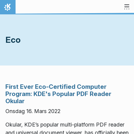
Hopp til innhaldet
Heim
Eco
First Ever Eco-Certified Computer
Program: KDE's Popular PDF Reader
Okular
Onsdag 16. Mars 2022
Okular, KDE’s popular multi-platform PDF reader
and universal document viewer, has officially been