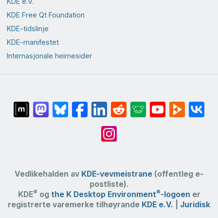
KDE e.V.
KDE Free Qt Foundation
KDE-tidslinje
KDE-manifestet
Internasjonale heimesider
Vedlikehalden av
KDE-vevmeistrane
(offentleg e-
postliste).
®
®
KDE
og
the K Desktop Environment
-logoen
er
registrerte varemerke tilhøyrande
KDE e.V.
|
Juridisk