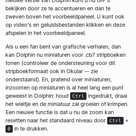
nieuwe versie van Dolphin kunt u nu GIF's
bekijken door ze te accentueren en dan te
zweven boven het voorbeeldpaneel. U kunt ook
op video's en geluidsbestanden klikken en deze
afspelen in het voorbeeldpaneel.
Als u een fan bent van grafische verhalen, dan
kan Dolphin nu miniaturen voor .cb7 stripboeken
tonen (controleer de ondersteuning voor dit
stripboekformaat ook in Okular -- zie
onderstaand). En, pratend over miniaturen,
inzoomen op miniaturen is al heel lang een punt
geweest in Dolphin: houd
ingedrukt, draai
Ctrl
het wieltje en de miniatuur zal groeien of krimpen.
Een nieuwe functie is dat u nu de zoom kan
resetten naar het standaard niveau door
+
Ctrl
in te drukken.
0