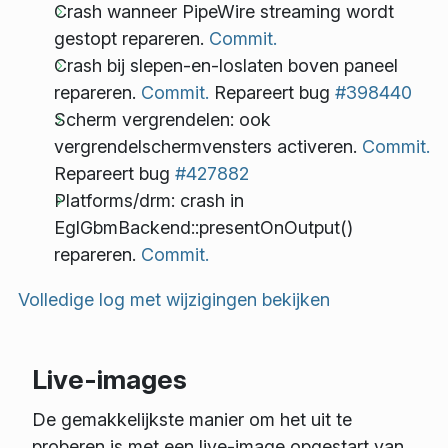
Crash wanneer PipeWire streaming wordt
gestopt repareren.
Commit.
Crash bij slepen-en-loslaten boven paneel
repareren.
Commit.
Repareert bug
#398440
Scherm vergrendelen: ook
vergrendelschermvensters activeren.
Commit.
Repareert bug
#427882
Platforms/drm: crash in
EglGbmBackend::presentOnOutput()
repareren.
Commit.
Volledige log met wijzigingen bekijken
Live-images
De gemakkelijkste manier om het uit te
proberen is met een live-image opgestart van