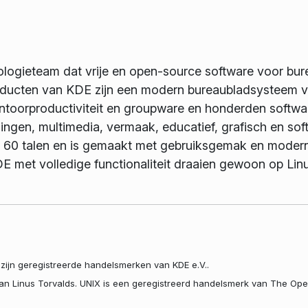
nologieteam dat vrije en open-source software voor bu
ducten van KDE zijn een modern bureaubladsysteem vo
toorproductiviteit en groupware en honderden software
singen, multimedia, vermaak, educatief, grafisch en so
n 60 talen en is gemaakt met gebruiksgemak en modern
 met volledige functionaliteit draaien gewoon op Li
zijn geregistreerde handelsmerken van KDE e.V..
van Linus Torvalds. UNIX is een geregistreerd handelsmerk van The Op