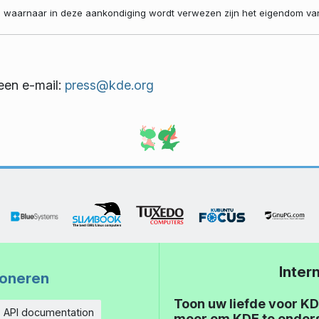
 waarnaar in deze aankondiging wordt verwezen zijn het eigendom van 
een e-mail:
press@kde.org
Inter
oneren
Toon uw liefde voor KD
API documentation
meer om KDE te onder
eid