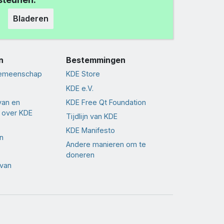
Bladeren
n
Bestemmingen
gemeenschap
KDE Store
KDE e.V.
van en
KDE Free Qt Foundation
 over KDE
Tijdlijn van KDE
KDE Manifesto
n
Andere manieren om te
doneren
 van