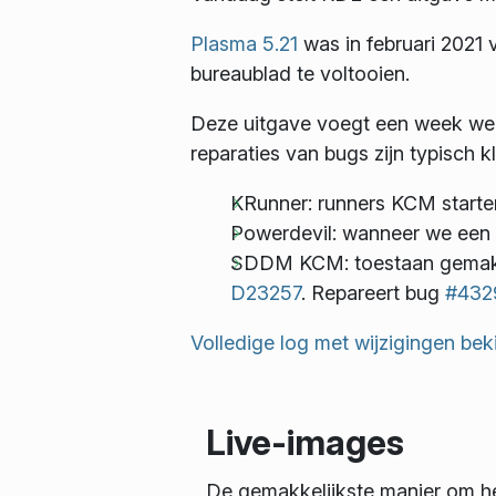
Plasma 5.21
was in februari 2021 
bureaublad te voltooien.
Deze uitgave voegt een week werk
reparaties van bugs zijn typisch k
KRunner: runners KCM starten
Powerdevil: wanneer we een 
SDDM KCM: toestaan gemakke
D23257
. Repareert bug
#432
Volledige log met wijzigingen bek
Live-images
De gemakkelijkste manier om he