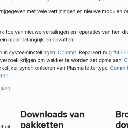
vrijgegeven met vele verfijningen en nieuwe modulen o
 toe van nieuwe vertalingen en reparaties van hen di
lein maar belangrijk en bevatten:
 in systeeminstellingen.
Commit.
Repareert bug
#4331
verzoek krijgen om wakker te worden zet dpms aan.
C
lijker synchroniseren van Plasma lettertype.
Commit
930
ijken
Downloads van
Br
pakketten
do
t uit