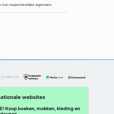
hun respectievelijke eigenaars.
nationale websites
E! Koop boeken, mokken, kleding en
steunen.