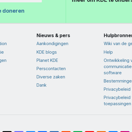
e doneren
Nieuws & pers
Hulpbronne
tion
Aankondigingen
Wiki van de 
ie
KDE blogs
Help
ngen
Planet KDE
Ontwikkeling 
communicatie
Perscontacten
software
Diverse zaken
Bestemminge
Dank
Privacybeleid
Privacybeleid
toepassingen