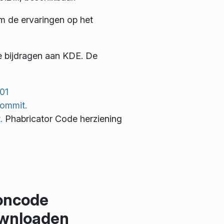
m de ervaringen op het
e bijdragen aan KDE. De
01
ommit.
.
Phabricator Code herziening
oncode
wnloaden