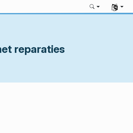
Uw taal sel
et reparaties