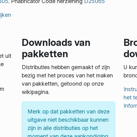
605
. Phabricator Code herziening
D25065
ijken
Downloads van
Br
pakketten
do
t uit
ge
Distributies hebben gemaakt of zijn
U kun
bezig met het proces van het maken
bronc
van pakketten, getoond op onze
om
Instr
wikipagina.
het t
Info
Merk op dat pakketten van deze
uitgave niet beschikbaar kunnen
zijn in alle distributies op het
moment van deze aankondiging.