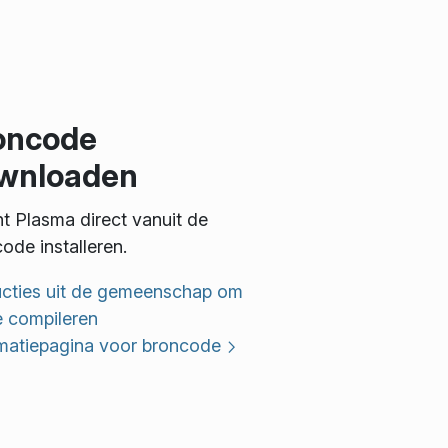
oncode
wnloaden
t Plasma direct vanuit de
ode installeren.
ucties uit de gemeenschap om
e compileren
rmatiepagina voor broncode