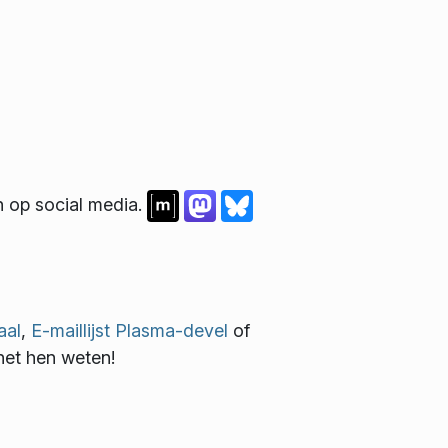
n op social media.
aal
,
E-maillijst Plasma-devel
of
het hen weten!