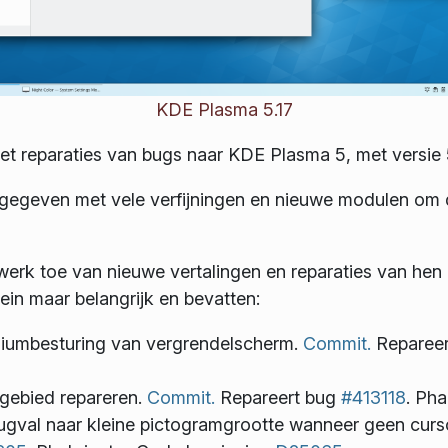
KDE Plasma 5.17
t reparaties van bugs naar KDE Plasma 5, met versie 5
ijgegeven met vele verfijningen en nieuwe modulen om 
rk toe van nieuwe vertalingen en reparaties van hen 
lein maar belangrijk en bevatten:
diumbesturing van vergrendelscherm.
Commit.
Reparee
kgebied repareren.
Commit.
Repareert bug
#413118
. Ph
rugval naar kleine pictogramgrootte wanneer geen curs