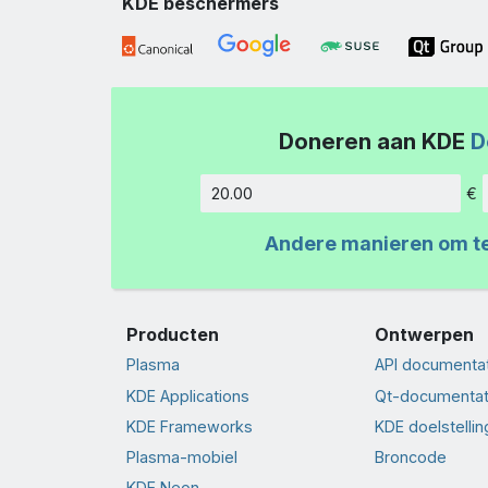
KDE beschermers
Doneren aan KDE
D
€
Hoeveelh
Andere manieren om t
Producten
Ontwerpen
Plasma
API documenta
KDE Applications
Qt-documentat
KDE Frameworks
KDE doelstelli
Plasma-mobiel
Broncode
KDE Neon