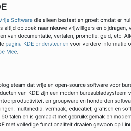
DE
Vrije Software
die alleen bestaat en groeit omdat er hulp
s altijd op zoek naar nieuwe vrijwilligers en bijdragen,
jven van documentatie, vertalen, promotie, geld, etc. A
 de
pagina KDE ondersteunen
voor verdere informatie o
oe Mee
.
nologieteam dat vrije en open-source software voor bu
ducten van KDE zijn een modern bureaubladsysteem vo
toorproductiviteit en groupware en honderden software
singen, multimedia, vermaak, educatief, grafisch en so
n 60 talen en is gemaakt met gebruiksgemak en modern
 met volledige functionaliteit draaien gewoon op Li