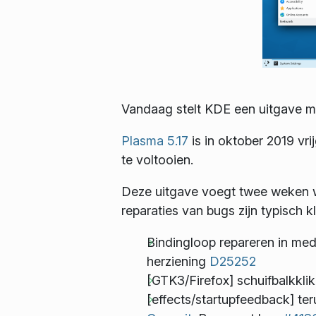
Vandaag stelt KDE een uitgave me
Plasma 5.17
is in oktober 2019 vr
te voltooien.
Deze uitgave voegt twee weken we
reparaties van bugs zijn typisch k
Bindingloop repareren in me
herziening
D25252
[GTK3/Firefox] schuifbalkkli
[effects/startupfeedback] te