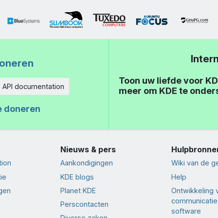
Inter
oneren
Toon uw liefde voor KD
API documentation
meer om KDE te onder
eid
e doneren
Nieuws & pers
Hulpbronne
tion
Aankondigingen
Wiki van de 
ie
KDE blogs
Help
ngen
Planet KDE
Ontwikkeling 
communicatie
Perscontacten
software
Diverse zaken