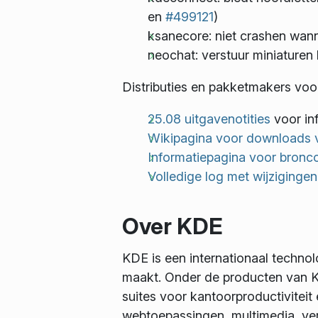
en
#499121
)
ksanecore: niet crashen wan
neochat: verstuur miniaturen 
Distributies en pakketmakers voo
25.08 uitgavenotities
voor in
Wikipagina voor downloads 
Informatiepagina voor bronc
Volledige log met wijziginge
Over KDE
KDE is een internationaal techno
maakt. Onder de producten van K
suites voor kantoorproductiviteit
webtoepassingen, multimedia, ver