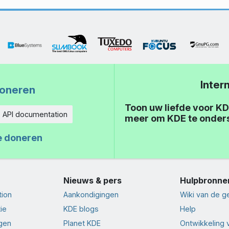
Inter
oneren
Toon uw liefde voor KD
API documentation
meer om KDE te onder
eid
e doneren
Nieuws & pers
Hulpbronne
tion
Aankondigingen
Wiki van de 
ie
KDE blogs
Help
ngen
Planet KDE
Ontwikkeling 