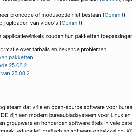
neer broncode of modusoptie niet bestaan (
Commit
)
bij uploaden van video's (
Commit
)
r applicatiewinkels zouden hun pakketten toepassinge
formatie over tarballs en bekende problemen.
van pakketten
ode 25.08.2
n van 25.08.2
logieteam dat vrije en open-source software voor bur
DE zijn een modern bureaubladsysteem voor Linux en
 en groupware en honderden software titels in vele categ
maak, educatief, grafisch en software ontwikkeling. KD