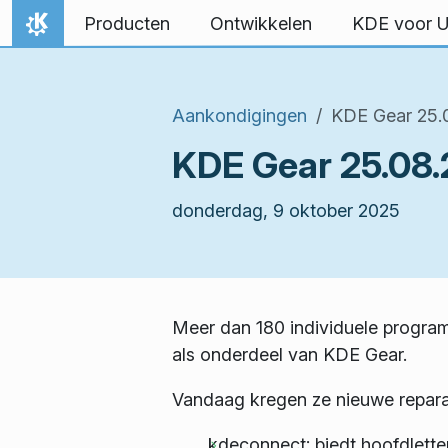
Spring naar inhoud
Producten
Ontwikkelen
KDE voor 
Thuis
Aankondigingen
KDE Gear 25.
KDE Gear 25.08.
donderdag, 9 oktober 2025
Meer dan 180 individuele programm
als onderdeel van KDE Gear.
Vandaag kregen ze nieuwe reparat
kdeconnect: biedt hoofdlette