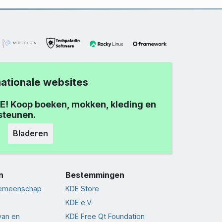
nationale websites
E! Koop boeken, mokken, kleding en
steunen.
Bladeren
n
Bestemmingen
gemeenschap
KDE Store
KDE e.V.
van en
KDE Free Qt Foundation