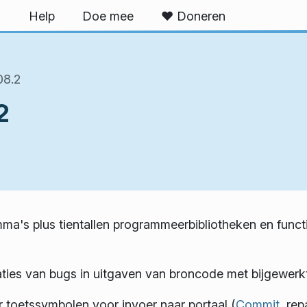
U
Help
Doe mee
❤ Doneren
08.2
2
a's plus tientallen programmeerbibliotheken en functie
ies van bugs in uitgaven van broncode met bijgewerkte 
r toetssymbolen voor invoer naar portaal (
Commit
, re