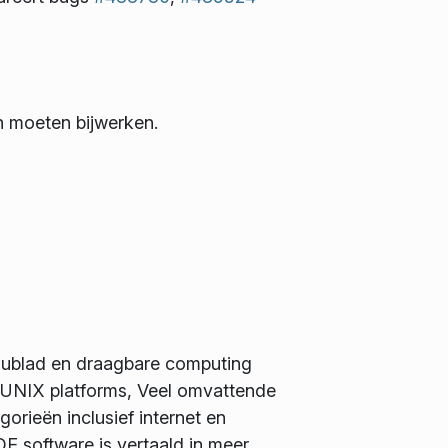
n moeten bijwerken.
eaublad en draagbare computing
 UNIX platforms, Veel omvattende
orieën inclusief internet en
E software is vertaald in meer