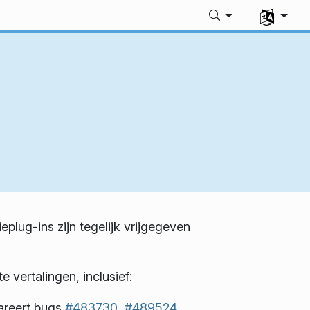
Uw taal sel
plug-ins zijn tegelijk vrijgegeven
vertalingen, inclusief:
pareert bugs
#483730
,
#489524