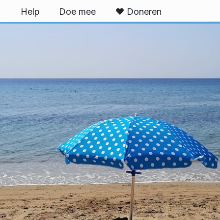
U
Help
Doe mee
❤ Doneren