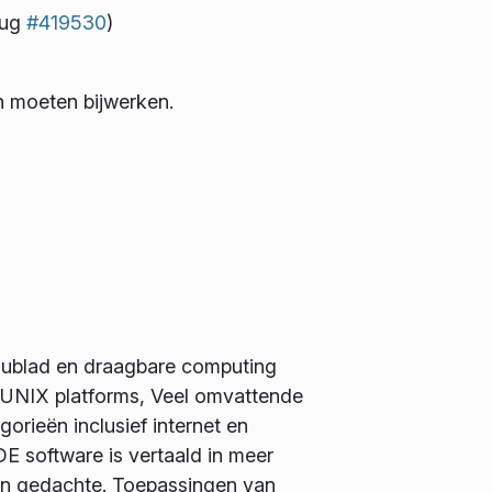
bug
#419530
)
n moeten bijwerken.
eaublad en draagbare computing
 UNIX platforms, Veel omvattende
orieën inclusief internet en
E software is vertaald in meer
in gedachte. Toepassingen van