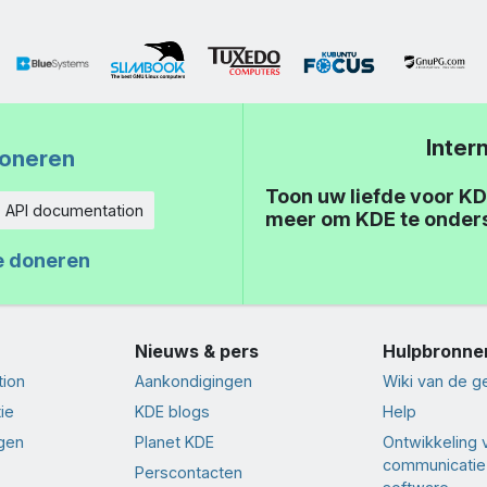
Inter
oneren
Toon uw liefde voor KD
API documentation
meer om KDE te onder
eid
e doneren
Nieuws & pers
Hulpbronne
tion
Aankondigingen
Wiki van de 
ie
KDE blogs
Help
ngen
Planet KDE
Ontwikkeling 
communicatie
Perscontacten