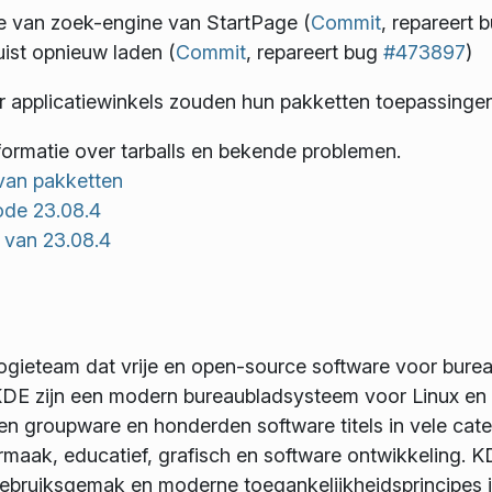
ie van zoek-engine van StartPage (
Commit
, repareert 
uist opnieuw laden (
Commit
, repareert bug
#473897
)
r applicatiewinkels zouden hun pakketten toepassinge
formatie over tarballs en bekende problemen.
van pakketten
ode 23.08.4
n van 23.08.4
logieteam dat vrije en open-source software voor bur
DE zijn een modern bureaubladsysteem voor Linux en
 en groupware en honderden software titels in vele categ
maak, educatief, grafisch en software ontwikkeling. KD
gebruiksgemak en moderne toegankelijkheidsprincipes 