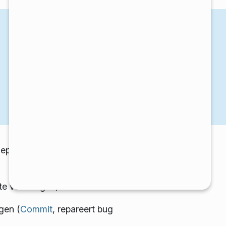
plug-ins zijn tegelijk vrijgegeven
vertalingen, inclusief:
gen (
Commit
, repareert bug