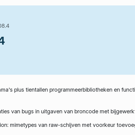
08.4
4
a's plus tientallen programmeerbibliotheken en functie
ies van bugs in uitgaven van broncode met bijgewerkte 
tion: mimetypes van raw-schijven met voorkeur toevoe