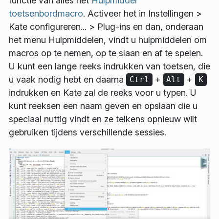
functie van alles het
Hulpmiddel
toetsenbordmacro
. Activeer het in
Instellingen
>
Kate configureren...
>
Plug-ins
en dan, onderaan
het menu
Hulpmiddelen
, vindt u hulpmiddelen om
macros op te nemen, op te slaan en af te spelen.
U kunt een lange reeks indrukken van toetsen, die
u vaak nodig hebt en daarna
+
+
Ctrl
Alt
K
indrukken en Kate zal de reeks voor u typen. U
kunt reeksen een naam geven en opslaan die u
speciaal nuttig vindt en ze telkens opnieuw wilt
gebruiken tijdens verschillende sessies.