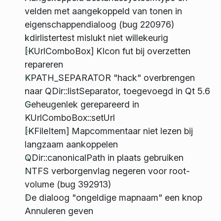
velden met aangekoppeld van tonen in
eigenschappendialoog (bug 220976)
kdirlistertest mislukt niet willekeurig
[KUrlComboBox] KIcon fut bij overzetten
repareren
KPATH_SEPARATOR "hack" overbrengen
naar QDir::listSeparator, toegevoegd in Qt 5.6
Geheugenlek gerepareerd in
KUrlComboBox::setUrl
[KFileItem] Mapcommentaar niet lezen bij
langzaam aankoppelen
QDir::canonicalPath in plaats gebruiken
NTFS verborgenvlag negeren voor root-
volume (bug 392913)
De dialoog "ongeldige mapnaam" een knop
Annuleren geven