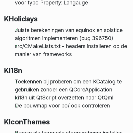
voor typo Property::Langauge
KHolidays
Juiste berekeningen van equinox en solstice
algoritmen implementeren (bug 396750)
src/CMakeLists.txt - headers installeren op de
manier van frameworks
KI18n
Toekennen bij proberen om een KCatalog te
gebruiken zonder een QCoreApplication
ki18n uit QtScript overzetten naar QtQml
De bouwmap voor po/ ook controleren
KIconThemes
Breeze als terugvalpictogramthema instellen