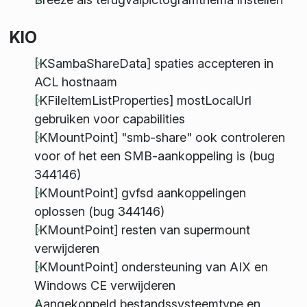
KIO
[KSambaShareData] spaties accepteren in
ACL hostnaam
[KFileItemListProperties] mostLocalUrl
gebruiken voor capabilities
[KMountPoint] "smb-share" ook controleren
voor of het een SMB-aankoppeling is (bug
344146)
[KMountPoint] gvfsd aankoppelingen
oplossen (bug 344146)
[KMountPoint] resten van supermount
verwijderen
[KMountPoint] ondersteuning van AIX en
Windows CE verwijderen
Aangekoppeld bestandssysteemtype en