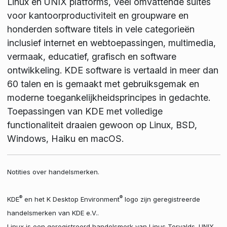
Linux en UNIX platforms, Veel omvattende suites
voor kantoorproductiviteit en groupware en
honderden software titels in vele categorieën
inclusief internet en webtoepassingen, multimedia,
vermaak, educatief, grafisch en software
ontwikkeling. KDE software is vertaald in meer dan
60 talen en is gemaakt met gebruiksgemak en
moderne toegankelijkheidsprincipes in gedachte.
Toepassingen van KDE met volledige
functionaliteit draaien gewoon op Linux, BSD,
Windows, Haiku en macOS.
Notities over handelsmerken.
®
®
KDE
en het K Desktop Environment
logo zijn geregistreerde
handelsmerken van KDE e.V..
Linux is een geregistreerd handelsmerk van Linus Torvalds. UNIX