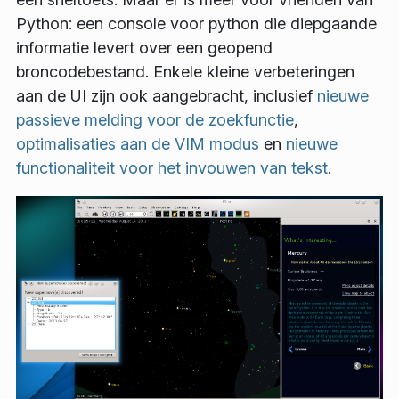
Python: een console voor python die diepgaande
informatie levert over een geopend
broncodebestand. Enkele kleine verbeteringen
aan de UI zijn ook aangebracht, inclusief
nieuwe
passieve melding voor de zoekfunctie
,
optimalisaties aan de VIM modus
en
nieuwe
functionaliteit voor het invouwen van tekst
.