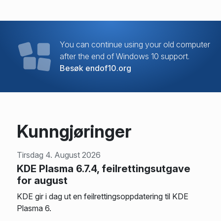
You can continue using your old computer
after the end of Windows 10 support.
Besøk endof10.org
Kunngjøringer
Tirsdag 4. August 2026
KDE Plasma 6.7.4, feilrettingsutgave
for august
KDE gir i dag ut en feilrettingsoppdatering til KDE
Plasma 6.