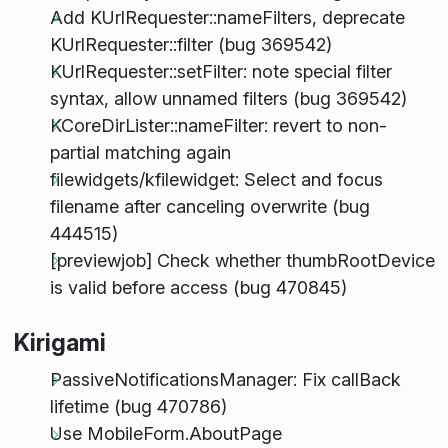
Add KUrlRequester::nameFilters, deprecate
KUrlRequester::filter (bug 369542)
KUrlRequester::setFilter: note special filter
syntax, allow unnamed filters (bug 369542)
KCoreDirLister::nameFilter: revert to non-
partial matching again
filewidgets/kfilewidget: Select and focus
filename after canceling overwrite (bug
444515)
[previewjob] Check whether thumbRootDevice
is valid before access (bug 470845)
Kirigami
PassiveNotificationsManager: Fix callBack
lifetime (bug 470786)
Use MobileForm.AboutPage