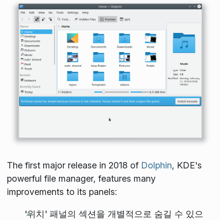
The first major release in 2018 of
Dolphin
, KDE's
powerful file manager, features many
improvements to its panels:
'위치' 패널의 섹션을 개별적으로 숨길 수 있으