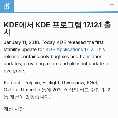
내용으로 이동
홈
KDE에서 KDE 프로그램 17.12.1 출
시
January 11, 2018. Today KDE released the first
stability update for
KDE Applications 17.12
. This
release contains only bugfixes and translation
updates, providing a safe and pleasant update for
everyone.
Kontact, Dolphin, Filelight, Gwenview, KGet,
Okteta, Umbrello 등에 20개 이상의 버그 수정 및 기
능 개선이 있었습니다.
개선 사항: