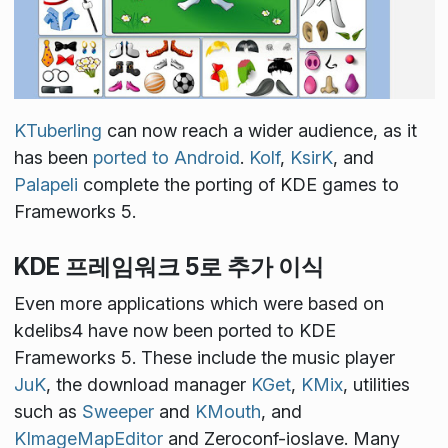
KTuberling
can now reach a wider audience, as it
has been
ported to Android
.
Kolf
,
KsirK
, and
Palapeli
complete the porting of KDE games to
Frameworks 5.
KDE 프레임워크 5로 추가 이식
Even more applications which were based on
kdelibs4 have now been ported to KDE
Frameworks 5. These include the music player
JuK
, the download manager
KGet
,
KMix
, utilities
such as
Sweeper
and
KMouth
, and
KImageMapEditor
and Zeroconf-ioslave. Many