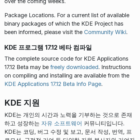
over the coming weeks.
Package Locations
. For a current list of available
binary packages of which the KDE Project has
been informed, please visit the
Community Wiki
.
KDE 프로그램 17.12 베타 컴파일
The complete source code for KDE Applications
17.12 Beta may be
freely downloaded
. Instructions
on compiling and installing are available from the
KDE Applications 17.12 Beta Info Page
.
KDE 지원
KDE는 개인의 시간과 노력을 기부하는 것으로 존재
하고 성장하는
자유 소프트웨어
커뮤니티입니다.
KDE는 코딩, 버그 수정 및 보고, 문서 작성, 번역, 프