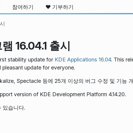
말
참여하기
❤️ 기부하기
출시
 16.04.1 출시
st stability update for
KDE Applications 16.04
. This re
d pleasant update for everyone.
live, Lokalize, Spectacle 등에 25개 이상의 버그 수정 및
pport version of KDE Development Platform 4.14.20.
 있습니다.