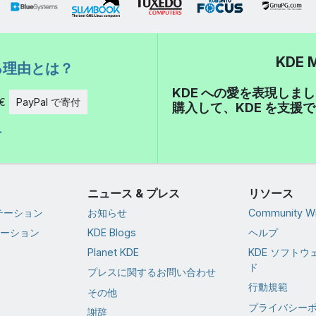
KDE 
る理由とは？
KDE への愛を表現しま
€
PayPal で寄付
購入して、KDE を支援
付
ニュース & プレス
リソース
ンテーション
お知らせ
Community Wi
テーション
KDE Blogs
ヘルプ
Planet KDE
KDE ソフト
ド
プレスに関するお問い合わせ
行動規範
その他
プライバシー
謝辞