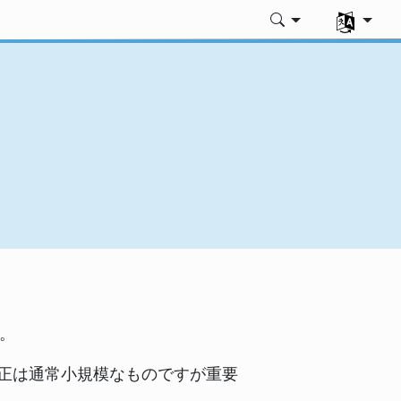
言語を選択
。
修正は通常小規模なものですが重要