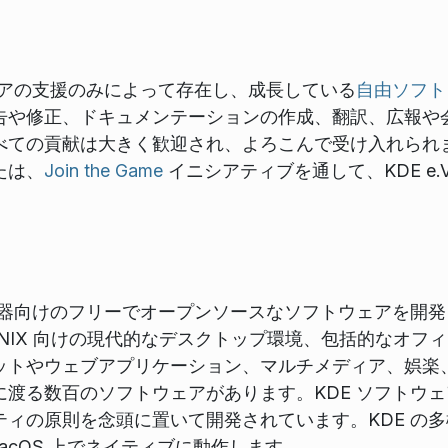
ィアの支援のみによって存在し、成長している
自由ソフト
告や修正、ドキュメンテーションの作成、翻訳、広報や
べての貢献は大きく歓迎され、よろこんで受け入れられ
たは、
Join the Game
イニシアティブを通して、KDE e.
機器向けのフリーでオープンソースなソフトウェアを開
x / UNIX 向けの現代的なデスクトップ環境、包括的な
ットやウェブアプリケーション、マルチメディア、娯楽
渡る数百のソフトウェアがあります。KDE ソフトウェ
ィの原則を念頭に置いて開発されています。KDE の
aiku, macOS 上でネイティブに動作します。