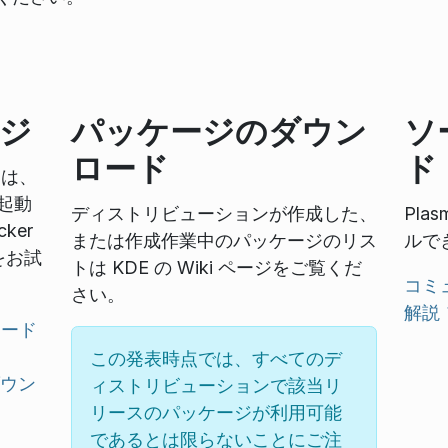
ジ
パッケージのダウン
ソ
ロード
ド
には、
起動
ディストリビューションが作成した、
Pl
ker
または作成作業中のパッケージのリス
ルで
をお試
トは KDE の Wiki ページをご覧くだ
コミ
さい。
解説
ロード
この発表時点では、すべてのデ
ダウン
ィストリビューションで該当リ
リースのパッケージが利用可能
であるとは限らないことにご注