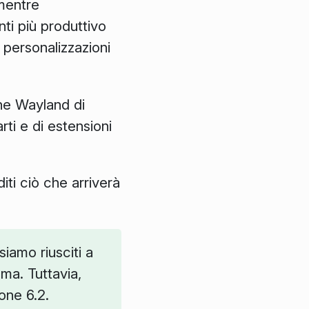
 mentre
ti più produttivo
 personalizzazioni
one Wayland di
ti e di estensioni
ti ciò che arriverà
iamo riusciti a
sma. Tuttavia,
one 6.2.