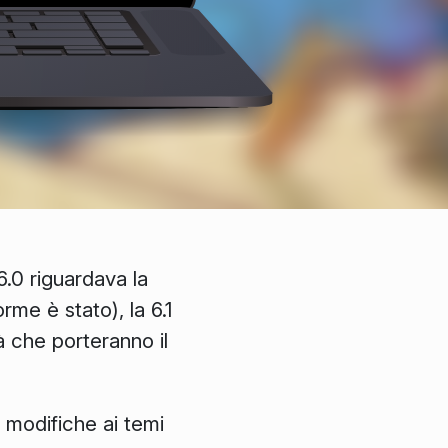
.0 riguardava la
me è stato), la 6.1
tà che porteranno il
i modifiche ai temi