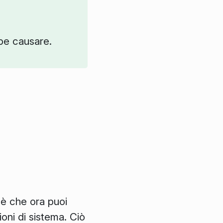
bbe causare.
1 è che ora puoi
oni di sistema
. Ciò