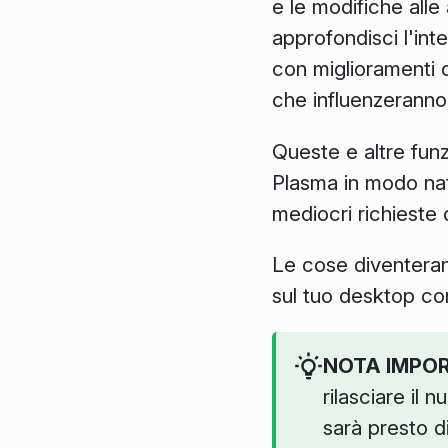
e le modifiche all
approfondisci l'int
con miglioramenti d
che influenzeranno
Queste e altre funz
Plasma in modo nati
mediocri richieste 
Le cose diventerann
sul tuo desktop co
NOTA IMPO
rilasciare il
sarà presto d