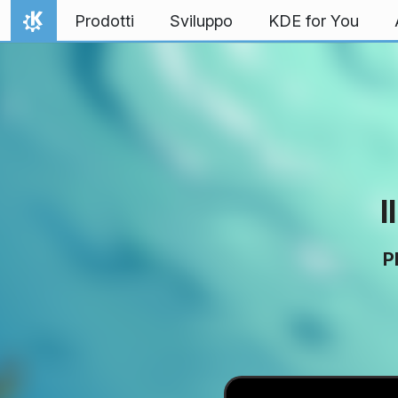
Passa al contenuto
Prodotti
Sviluppo
KDE for You
Pagina iniziale
I
P