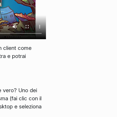
un client come
ra e potrai
 è vero? Uno dei
ma (fai clic con il
esktop e seleziona