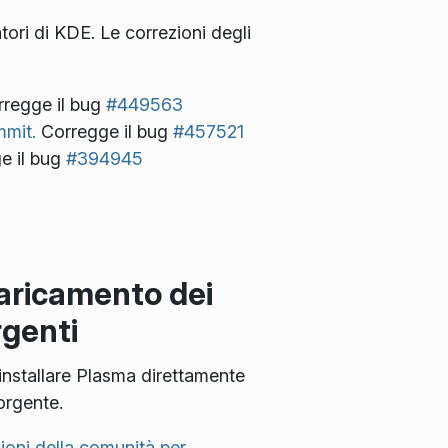
ori di KDE. Le correzioni degli
regge il bug
#449563
mit.
Corregge il bug
#457521
e il bug
#394945
aricamento dei
rgenti
installare Plasma direttamente
orgente.
zioni della comunità per