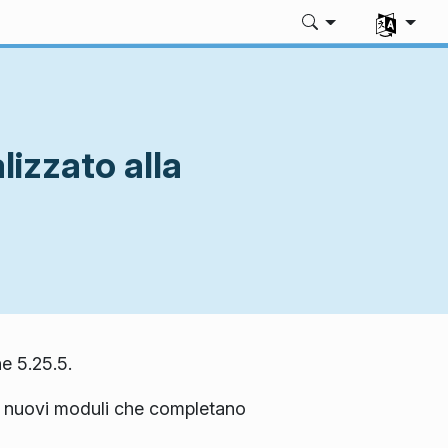
Seleziona l
lizzato alla
e 5.25.5.
à e nuovi moduli che completano