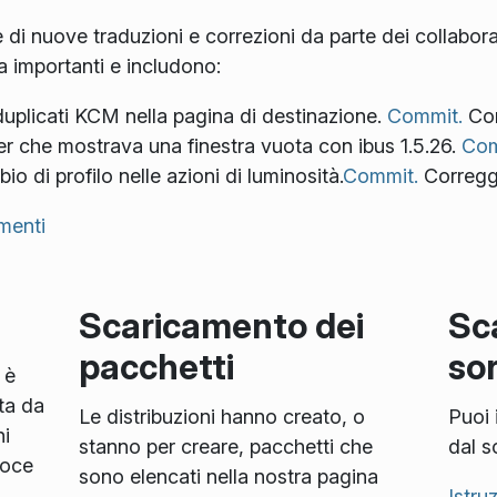
di nuove traduzioni e correzioni da parte dei collaborat
a importanti e includono:
uplicati KCM nella pagina di destinazione.
Commit.
Cor
er che mostrava una finestra vuota con ibus 1.5.26.
Com
io di profilo nelle azioni di luminosità.
Commit.
Corregg
menti
Scaricamento dei
Sc
pacchetti
so
 è
ta da
Le distribuzioni hanno creato, o
Puoi 
i
stanno per creare, pacchetti che
dal s
loce
sono elencati nella nostra pagina
Istru