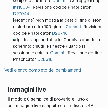
sempre disabilitato.
Commit.
Corregge il bug
#418604
. Revisione codice Phabricator
D27944
[Notifiche] Non mostra la data di fine di Non
disturbare oltre 100 giorni.
Commit.
Revisione
codice Phabricator
D28740
xdg-desktop-portal-kde: Condivisione dello
schermo: chiudi le finestre quando la
sessione è chiusa.
Commit.
Revisione codice
Phabricator
D28618
Vedi elenco completo dei cambiamenti
Immagini live
Il modo più semplice di provarlo è l'uso di
un'immagine live eseguita da un disco USB.