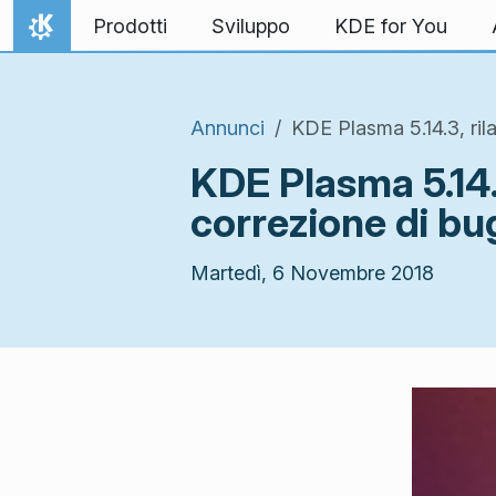
Passa al contenuto
Prodotti
Sviluppo
KDE for You
Pagina iniziale
Annunci
KDE Plasma 5.14.3, ril
KDE Plasma 5.14.3
correzione di bu
Martedì, 6 Novembre 2018