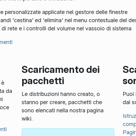
tre personalizzate applicate nel gestore delle finestre
andi 'cestina' ed 'elimina' nel menu contestuale del d
re di rete e i controlli del volume nel vassoio di sistema
menti
Scaricamento dei
Sc
pacchetti
so
 è
ta da
Le distribuzioni hanno creato, o
Puoi 
i
stanno per creare, pacchetti che
dal s
loce
sono elencati nella nostra pagina
Istru
wiki.
compi
nti
Pagin