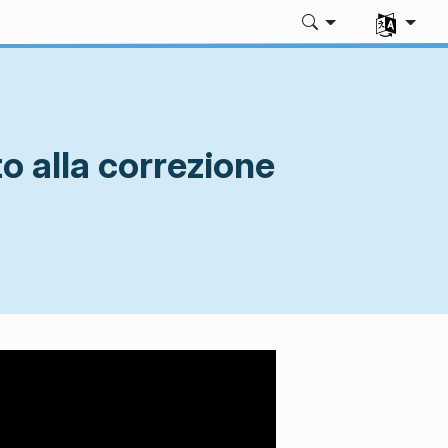
Seleziona l
to alla correzione