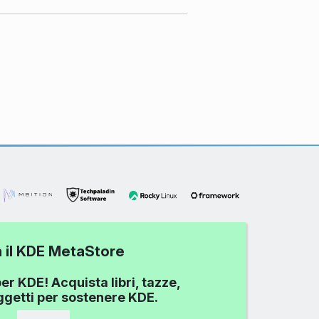
a il KDE MetaStore
er KDE! Acquista libri, tazze,
oggetti per sostenere KDE.