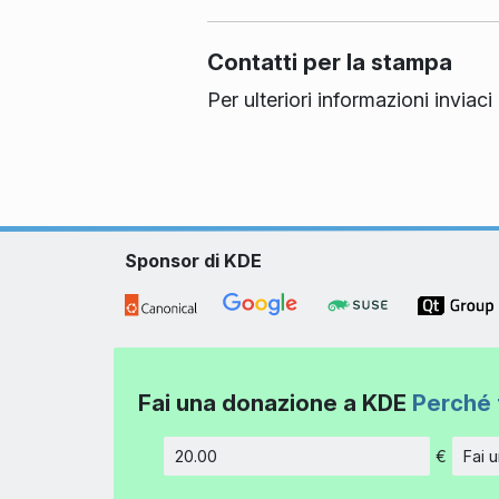
Contatti per la stampa
Per ulteriori informazioni invia
Sponsor di KDE
Fai una donazione a KDE
Perché 
€
Fai 
Importo