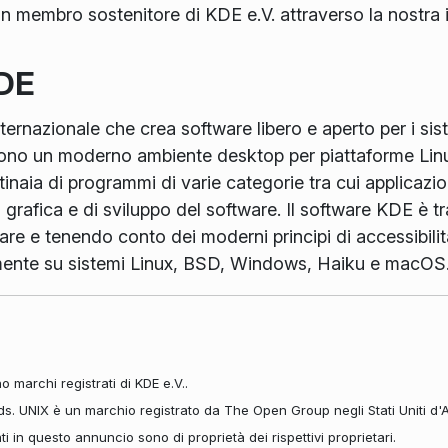
 un membro sostenitore di KDE e.V. attraverso la nostra 
KDE
rnazionale che crea software libero e aperto per i sis
 sono un moderno ambiente desktop per piattaforme Linu
ntinaia di programmi di varie categorie tra cui applicazio
i grafica e di sviluppo del software. Il software KDE è tr
are e tenendo conto dei moderni principi di accessibilit
amente su sistemi Linux, BSD, Windows, Haiku e macOS
 marchi registrati di KDE e.V..
ds. UNIX è un marchio registrato da The Open Group negli Stati Uniti d'A
tati in questo annuncio sono di proprietà dei rispettivi proprietari.