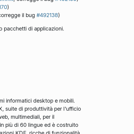
170
)
corregge il bug
#492138
)
o pacchetti di applicazioni.
i informatici desktop e mobili.
uite di produttività per l'ufficio
eb, multimediali, per il
in più di 60 lingue ed è costruito
azioni KDE, ricche di funzionalità,