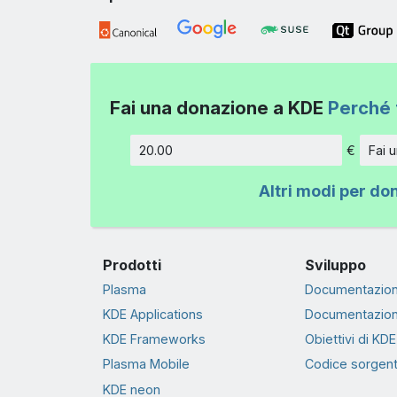
Fai una donazione a KDE
Perché 
€
Fai 
Importo
Altri modi per do
Prodotti
Sviluppo
Plasma
Documentazion
KDE Applications
Documentazion
KDE Frameworks
Obiettivi di KDE
Plasma Mobile
Codice sorgen
KDE neon