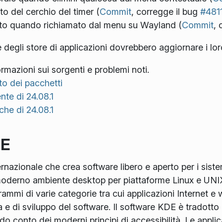
to del cerchio del timer (
Commit
, corregge il bug
#481
tto quando richiamato dal menu su Wayland (
Commit
, 
 e degli store di applicazioni dovrebbero aggiornare i lor
rmazioni sui sorgenti e problemi noti.
to dei pacchetti
nte di 24.08.1
che di 24.08.1
DE
azionale che crea software libero e aperto per i sistem
oderno ambiente desktop per piattaforme Linux e UNIX, s
ammi di varie categorie tra cui applicazioni Internet e w
a e di sviluppo del software. Il software KDE è tradotto 
do conto dei moderni principi di accessibilità. Le applic