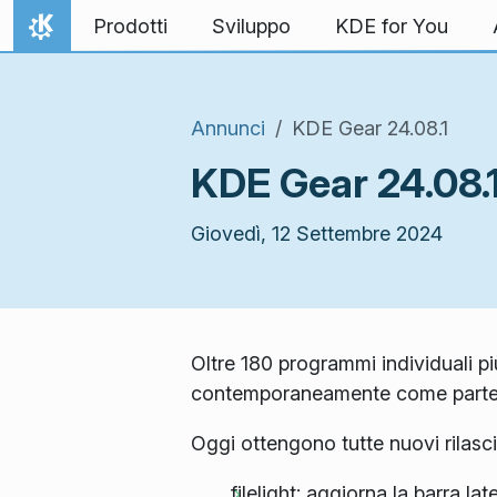
Passa al contenuto
Prodotti
Sviluppo
KDE for You
Pagina iniziale
Annunci
KDE Gear 24.08.1
KDE Gear 24.08.
Giovedì, 12 Settembre 2024
Oltre 180 programmi individuali pi
contemporaneamente come parte
Oggi ottengono tutte nuovi rilasc
filelight: aggiorna la barra l