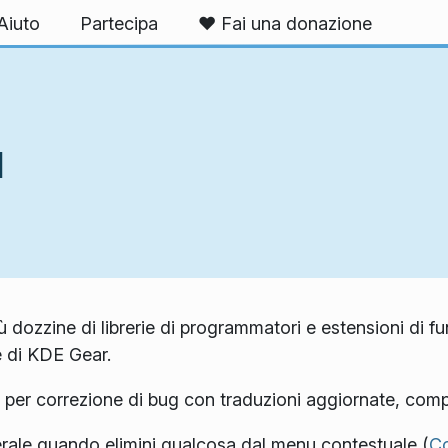
Aiuto
Partecipa
❤️ Fai una donazione
1
ù dozzine di librerie di programmatori e estensioni di fu
 di KDE Gear.
i per correzione di bug con traduzioni aggiornate, com
aterale quando elimini qualcosa dal menu contestuale (
C