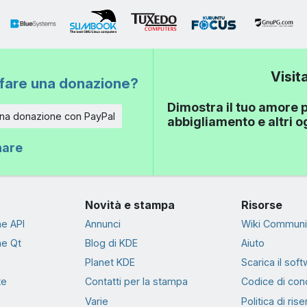
Visit
fare una donazione?
Dimostra il tuo amore p
una donazione con PayPal
abbigliamento e altri 
nare
Novità e stampa
Risorse
e API
Annunci
Wiki Communi
e Qt
Blog di KDE
Aiuto
Planet KDE
Scarica il sof
te
Contatti per la stampa
Codice di con
Varie
Politica di ris