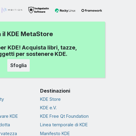
a il KDE MetaStore
er KDE! Acquista libri, tazze,
oggetti per sostenere KDE.
Sfoglia
Destinazioni
ty
KDE Store
KDE e.V.
tware KDE
KDE Free Qt Foundation
dotta
Linea temporale di KDE
ervatezza
Manifesto KDE