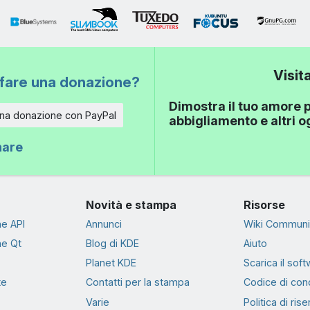
Visit
fare una donazione?
Dimostra il tuo amore p
una donazione con PayPal
abbigliamento e altri 
nare
Novità e stampa
Risorse
e API
Annunci
Wiki Communi
e Qt
Blog di KDE
Aiuto
Planet KDE
Scarica il sof
te
Contatti per la stampa
Codice di con
Varie
Politica di ris