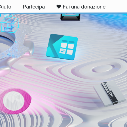
Aiuto
Partecipa
❤️ Fai una donazione