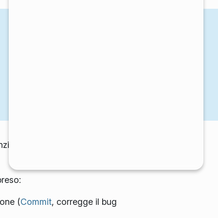
nzionalità vengono rilasciati
preso:
ione (
Commit
, corregge il bug