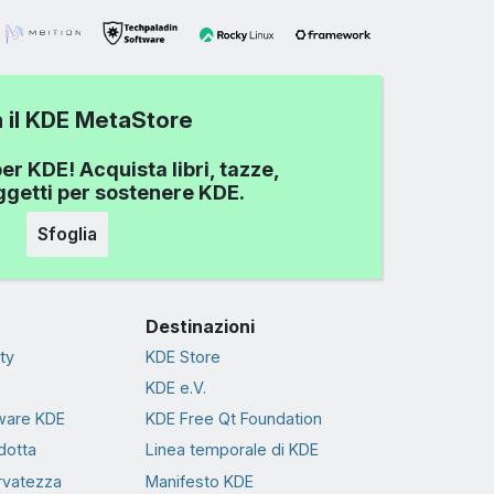
a il KDE MetaStore
er KDE! Acquista libri, tazze,
oggetti per sostenere KDE.
Sfoglia
Destinazioni
ty
KDE Store
KDE e.V.
tware KDE
KDE Free Qt Foundation
dotta
Linea temporale di KDE
ervatezza
Manifesto KDE