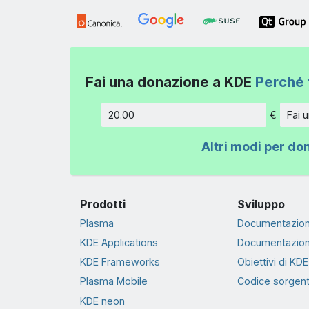
Fai una donazione a KDE
Perché 
€
Fai 
Importo
Altri modi per do
Prodotti
Sviluppo
Plasma
Documentazion
KDE Applications
Documentazion
KDE Frameworks
Obiettivi di KDE
Plasma Mobile
Codice sorgen
KDE neon