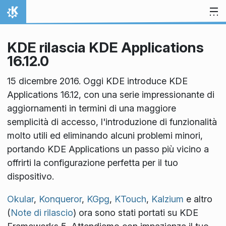
Passa al contenuto
Pagina iniziale
KDE rilascia KDE Applications
16.12.0
15 dicembre 2016. Oggi KDE introduce KDE
Applications 16.12, con una serie impressionante di
aggiornamenti in termini di una maggiore
semplicità di accesso, l'introduzione di funzionalità
molto utili ed eliminando alcuni problemi minori,
portando KDE Applications un passo più vicino a
offrirti la configurazione perfetta per il tuo
dispositivo.
Okular
,
Konqueror
,
KGpg
,
KTouch
,
Kalzium
e altro
(
Note di rilascio
) ora sono stati portati su KDE