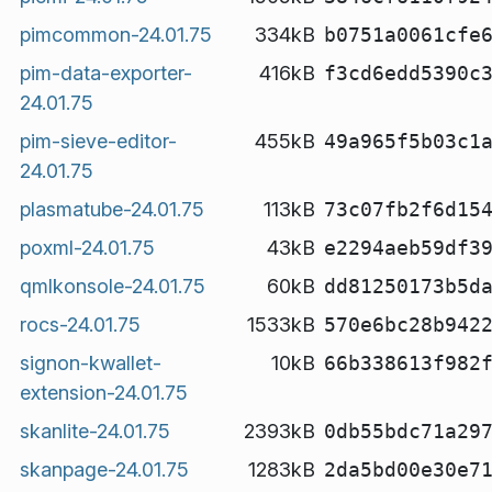
pimcommon-24.01.75
334kB
b0751a0061cfe
pim-data-exporter-
416kB
f3cd6edd5390c
24.01.75
pim-sieve-editor-
455kB
49a965f5b03c1
24.01.75
plasmatube-24.01.75
113kB
73c07fb2f6d15
poxml-24.01.75
43kB
e2294aeb59df3
qmlkonsole-24.01.75
60kB
dd81250173b5d
rocs-24.01.75
1533kB
570e6bc28b942
signon-kwallet-
10kB
66b338613f982
extension-24.01.75
skanlite-24.01.75
2393kB
0db55bdc71a29
skanpage-24.01.75
1283kB
2da5bd00e30e7