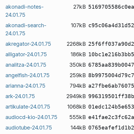
akonadi-notes-
27kB
5169705586c0e
24.01.75
akonadi-search-
107kB
c95c06a4d31d5
24.01.75
akregator-24.01.75
2268kB
25f6ff037a90d
alligator-24.01.75
186kB
10bc1e216b3bb
analitza-24.01.75
350kB
6785aa839b004
angelfish-24.01.75
259kB
8b9975004d79c
arianna-24.01.75
794kB
a27fbe6ab7607
ark-24.01.75
2949kB
996319501ff38
artikulate-24.01.75
1068kB
01edc124b5e65
audiocd-kio-24.01.75
555kB
e41fae2c3fc62
audiotube-24.01.75
144kB
0765eafef1d1b