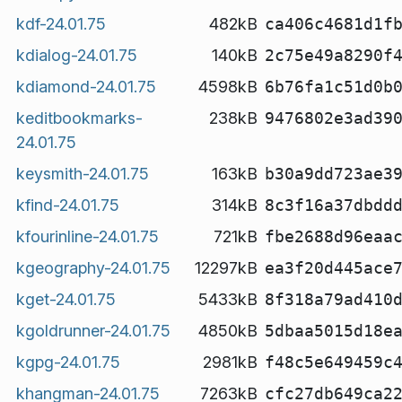
kdf-24.01.75
482kB
ca406c4681d1f
kdialog-24.01.75
140kB
2c75e49a8290f
kdiamond-24.01.75
4598kB
6b76fa1c51d0b
keditbookmarks-
238kB
9476802e3ad39
24.01.75
keysmith-24.01.75
163kB
b30a9dd723ae3
kfind-24.01.75
314kB
8c3f16a37dbdd
kfourinline-24.01.75
721kB
fbe2688d96eaa
kgeography-24.01.75
12297kB
ea3f20d445ace
kget-24.01.75
5433kB
8f318a79ad410
kgoldrunner-24.01.75
4850kB
5dbaa5015d18e
kgpg-24.01.75
2981kB
f48c5e649459c
khangman-24.01.75
7263kB
cfc27db649ca2