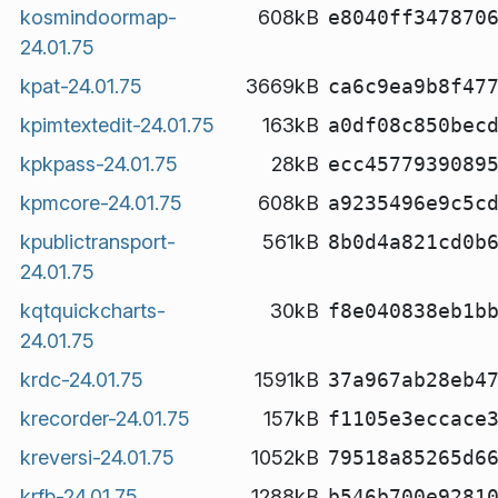
kosmindoormap-
608kB
e8040ff347870
24.01.75
kpat-24.01.75
3669kB
ca6c9ea9b8f47
kpimtextedit-24.01.75
163kB
a0df08c850bec
kpkpass-24.01.75
28kB
ecc4577939089
kpmcore-24.01.75
608kB
a9235496e9c5c
kpublictransport-
561kB
8b0d4a821cd0b
24.01.75
kqtquickcharts-
30kB
f8e040838eb1b
24.01.75
krdc-24.01.75
1591kB
37a967ab28eb4
krecorder-24.01.75
157kB
f1105e3eccace
kreversi-24.01.75
1052kB
79518a85265d6
krfb-24.01.75
1288kB
b546b700e9281