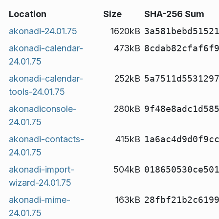
Location
Size
SHA-256 Sum
akonadi-24.01.75
1620kB
3a581bebd5152
akonadi-calendar-
473kB
8cdab82cfaf6f
24.01.75
akonadi-calendar-
252kB
5a7511d553129
tools-24.01.75
akonadiconsole-
280kB
9f48e8adc1d58
24.01.75
akonadi-contacts-
415kB
1a6ac4d9d0f9c
24.01.75
akonadi-import-
504kB
018650530ce50
wizard-24.01.75
akonadi-mime-
163kB
28fbf21b2c619
24.01.75