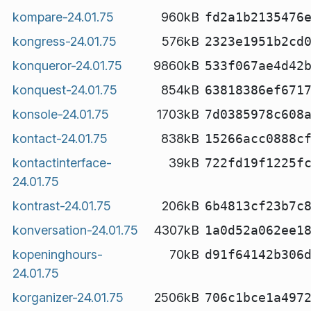
kompare-24.01.75
960kB
fd2a1b2135476
kongress-24.01.75
576kB
2323e1951b2cd
konqueror-24.01.75
9860kB
533f067ae4d42
konquest-24.01.75
854kB
63818386ef671
konsole-24.01.75
1703kB
7d0385978c608
kontact-24.01.75
838kB
15266acc0888c
kontactinterface-
39kB
722fd19f1225f
24.01.75
kontrast-24.01.75
206kB
6b4813cf23b7c
konversation-24.01.75
4307kB
1a0d52a062ee1
kopeninghours-
70kB
d91f64142b306
24.01.75
korganizer-24.01.75
2506kB
706c1bce1a497