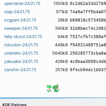
spectacle-24.01.75
1350kB
0c2d62a33d276
step-24.01.75
971kB
74a9a7ff5b4a0
svgpart-24.01.75
28kB
b69818c573458
sweeper-24.01.75
390kB
32d8bec74c108
telly-skout-24.01.75
94kB
7537cfb7c380a
tokodon-24.01.75
448kB
f94531409751e
umbrello-24.01.75
5640kB
250285773cba8
yakuake-24.01.75
428kB
4c9baa3058c4d
zanshin-24.01.75
357kB
9f4cb94dc1b03
KDE Patrons