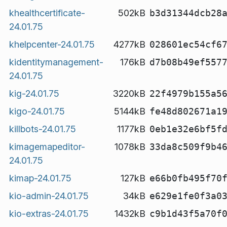
khealthcertificate-
502kB
b3d31344dcb28
24.01.75
khelpcenter-24.01.75
4277kB
028601ec54cf6
kidentitymanagement-
176kB
d7b08b49ef557
24.01.75
kig-24.01.75
3220kB
22f4979b155a5
kigo-24.01.75
5144kB
fe48d802671a1
killbots-24.01.75
1177kB
0eb1e32e6bf5f
kimagemapeditor-
1078kB
33da8c509f9b4
24.01.75
kimap-24.01.75
127kB
e66b0fb495f70
kio-admin-24.01.75
34kB
e629e1fe0f3a0
kio-extras-24.01.75
1432kB
c9b1d43f5a70f