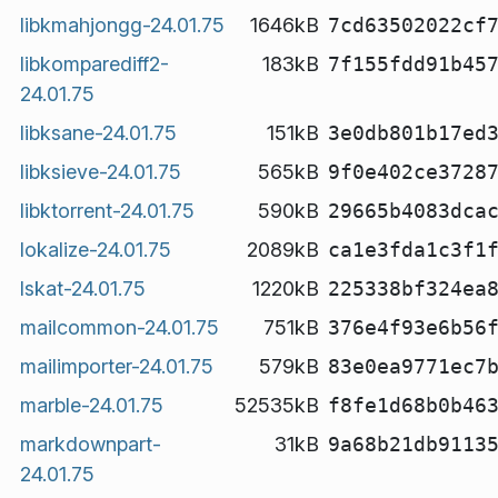
libkmahjongg-24.01.75
1646kB
7cd63502022cf
libkomparediff2-
183kB
7f155fdd91b45
24.01.75
libksane-24.01.75
151kB
3e0db801b17ed
libksieve-24.01.75
565kB
9f0e402ce3728
libktorrent-24.01.75
590kB
29665b4083dca
lokalize-24.01.75
2089kB
ca1e3fda1c3f1
lskat-24.01.75
1220kB
225338bf324ea
mailcommon-24.01.75
751kB
376e4f93e6b56
mailimporter-24.01.75
579kB
83e0ea9771ec7
marble-24.01.75
52535kB
f8fe1d68b0b46
markdownpart-
31kB
9a68b21db9113
24.01.75