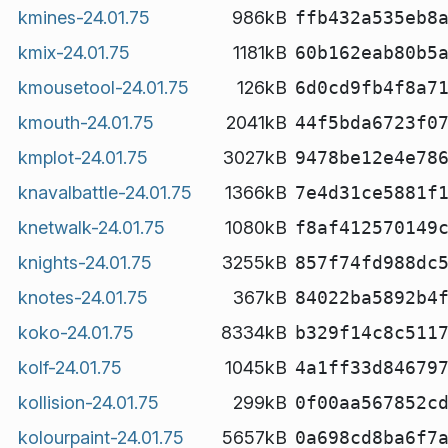
kmines-24.01.75
986kB
ffb432a535eb8
kmix-24.01.75
1181kB
60b162eab80b5
kmousetool-24.01.75
126kB
6d0cd9fb4f8a7
kmouth-24.01.75
2041kB
44f5bda6723f0
kmplot-24.01.75
3027kB
9478be12e4e78
knavalbattle-24.01.75
1366kB
7e4d31ce5881f
knetwalk-24.01.75
1080kB
f8af412570149
knights-24.01.75
3255kB
857f74fd988dc
knotes-24.01.75
367kB
84022ba5892b4
koko-24.01.75
8334kB
b329f14c8c511
kolf-24.01.75
1045kB
4a1ff33d84679
kollision-24.01.75
299kB
0f00aa567852c
kolourpaint-24.01.75
5657kB
0a698cd8ba6f7