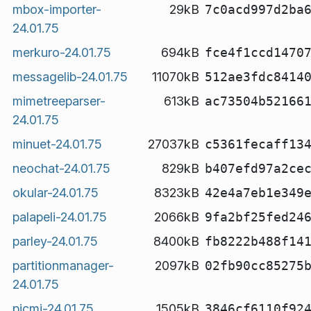
mbox-importer-
29kB
7c0acd997d2ba
24.01.75
merkuro-24.01.75
694kB
fce4f1ccd1470
messagelib-24.01.75
11070kB
512ae3fdc8414
mimetreeparser-
613kB
ac73504b52166
24.01.75
minuet-24.01.75
27037kB
c5361fecaff13
neochat-24.01.75
829kB
b407efd97a2ce
okular-24.01.75
8323kB
42e4a7eb1e349
palapeli-24.01.75
2066kB
9fa2bf25fed24
parley-24.01.75
8400kB
fb8222b488f14
partitionmanager-
2097kB
02fb90cc85275
24.01.75
picmi-24.01.75
1505kB
3846cf6110f92