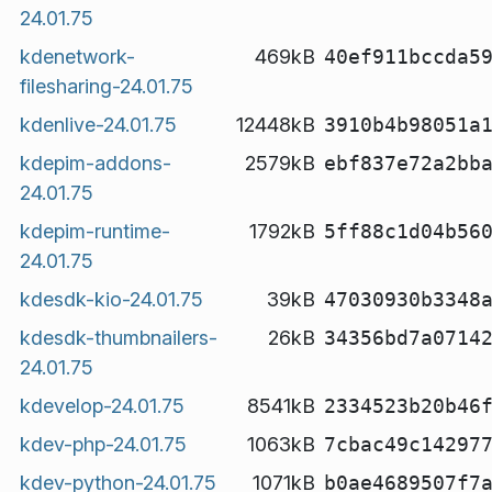
24.01.75
kdenetwork-
469kB
40ef911bccda5
filesharing-24.01.75
kdenlive-24.01.75
12448kB
3910b4b98051a
kdepim-addons-
2579kB
ebf837e72a2bb
24.01.75
kdepim-runtime-
1792kB
5ff88c1d04b56
24.01.75
kdesdk-kio-24.01.75
39kB
47030930b3348
kdesdk-thumbnailers-
26kB
34356bd7a0714
24.01.75
kdevelop-24.01.75
8541kB
2334523b20b46
kdev-php-24.01.75
1063kB
7cbac49c14297
kdev-python-24.01.75
1071kB
b0ae4689507f7