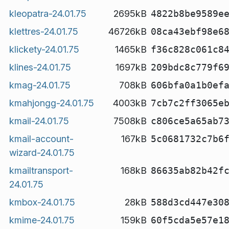
kleopatra-24.01.75
2695kB
4822b8be9589e
klettres-24.01.75
46726kB
08ca43ebf98e6
klickety-24.01.75
1465kB
f36c828c061c8
klines-24.01.75
1697kB
209bdc8c779f6
kmag-24.01.75
708kB
606bfa0a1b0ef
kmahjongg-24.01.75
4003kB
7cb7c2ff3065e
kmail-24.01.75
7508kB
c806ce5a65ab7
kmail-account-
167kB
5c0681732c7b6
wizard-24.01.75
kmailtransport-
168kB
86635ab82b42f
24.01.75
kmbox-24.01.75
28kB
588d3cd447e30
kmime-24.01.75
159kB
60f5cda5e57e1