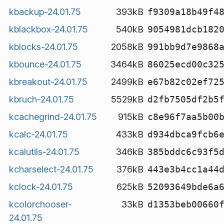
kbackup-24.01.75
393kB
f9309a18b49f4
kblackbox-24.01.75
540kB
9054981dcb182
kblocks-24.01.75
2058kB
991bb9d7e9868
kbounce-24.01.75
3464kB
86025ecd00c32
kbreakout-24.01.75
2499kB
e67b82c02ef72
kbruch-24.01.75
5529kB
d2fb7505df2b5
kcachegrind-24.01.75
915kB
c8e96f7aa5b00
kcalc-24.01.75
433kB
d934dbca9fcb6
kcalutils-24.01.75
346kB
385bddc6c93f5
kcharselect-24.01.75
376kB
443e3b4cc1a44
kclock-24.01.75
625kB
52093649bde6a
kcolorchooser-
33kB
d1353beb00660
24.01.75