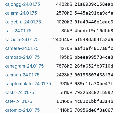
kajongg-24.01.75
4482kB
21a6939c158ea
kalarm-24.01.75
2570kB
5445a291ca9cf
kalgebra-24.01.75
1020kB
0fa49446e1eac
kalk-24.01.75
85kB
4bddcf9c10dbb
kalzium-24.01.75
24064kB
5f549da04fa2d
kamera-24.01.75
127kB
eaf16f4817a8f
kamoso-24.01.75
195kB
bbeea995784ce
kanagram-24.01.75
7878kB
26fa652fb3710
kapman-24.01.75
2423kB
00193807468f3
kapptemplate-24.01.75
331kB
989c1fa70be47
kasts-24.01.75
561kB
7932a8c621b59
kate-24.01.75
8016kB
4c81c1bbf83a4
katomic-24.01.75
1418kB
70956de6f8a06