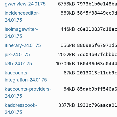
gwenview-24.01.75
6753kB
7973b1b0e148b
incidenceeditor-
569kB
58f5f38449cc9
24.01.75
isoimagewriter-
446kB
c6e310837d18e
24.01.75
itinerary-24.01.75
656kB
8809e5f67971d
juk-24.01.75
2032kB
7dd04b07fcbbb
k3b-24.01.75
10709kB
160436d63c044
kaccounts-
87kB
2013013c11eb9
integration-24.01.75
kaccounts-providers-
64kB
85dab9bff546a
24.01.75
kaddressbook-
3377kB
1931c796aaca0
24.01.75