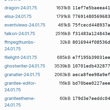
dragon-24.01.75
1631kB
11ef7e5baeea4
elisa-24.01.75
1791kB
7769148056968
eventviews-24.01.75
461kB
75fcecd448937
falkon-24.01.75
2516kB
f31483a124843
ffmpegthumbs-
32kB
8016944f08536
24.01.75
filelight-24.01.75
685kB
e7f195b39031e
ghostwriter-24.01.75
3539kB
10701edb43287
granatier-24.01.75
2063kB
aeca8fee98a9e
grantlee-editor-
116kB
bd70bee0227ae
24.01.75
grantleetheme-
60kB
179d3e7eeddc0
24.01.75