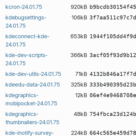
kcron-24.01.75
920kB
b9bcdb30154f4
kdebugsettings-
106kB
3f7aa511c97c7
24.01.75
kdeconnect-kde-
653kB
1944f105dd4f9
24.01.75
kde-dev-scripts-
366kB
3acf05f93d9b1
24.01.75
kde-dev-utils-24.01.75
71kB
4132b846a17f7
kdeedu-data-24.01.75
325kB
333b490395d23
kdegraphics-
12kB
06ef4e9468708
mobipocket-24.01.75
kdegraphics-
48kB
754fbca23d124
thumbnailers-24.01.75
kde-inotify-survey-
224kB
664c565e459d7