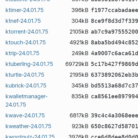
ktimer-24.01.75
396kB
f1977ccabadae
ktnef-24.01.75
304kB
8ce9f8d3d7f33
ktorrent-24.01.75
2105kB
ab7c9a9755520
ktouch-24.01.75
4921kB
8aba5bd494c85
ktrip-24.01.75
249kB
4a9007c6aca61
ktuberling-24.01.75
69729kB
5c17b427f9869
kturtle-24.01.75
2195kB
6373892062eb3
kubrick-24.01.75
345kB
bd5513a68d7c3
kwalletmanager-
835kB
ca8561ee89799
24.01.75
kwave-24.01.75
6817kB
39c4c4a3068ee
kweather-24.01.75
923kB
650c8627d5870
kwordquiz-24.01.75
3976kB
cce6d8dee8d0d