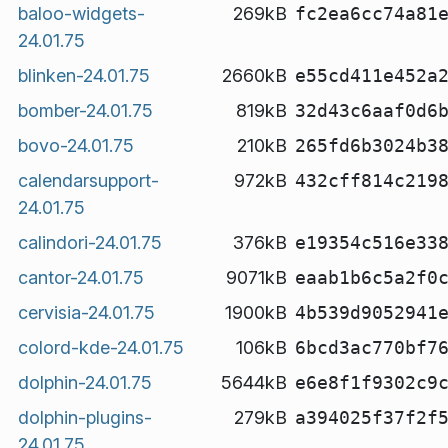
baloo-widgets-
269kB
fc2ea6cc74a81
24.01.75
blinken-24.01.75
2660kB
e55cd411e452a
bomber-24.01.75
819kB
32d43c6aaf0d6
bovo-24.01.75
210kB
265fd6b3024b3
calendarsupport-
972kB
432cff814c219
24.01.75
calindori-24.01.75
376kB
e19354c516e33
cantor-24.01.75
9071kB
eaab1b6c5a2f0
cervisia-24.01.75
1900kB
4b539d9052941
colord-kde-24.01.75
106kB
6bcd3ac770bf7
dolphin-24.01.75
5644kB
e6e8f1f9302c9
dolphin-plugins-
279kB
a394025f37f2f
24.01.75