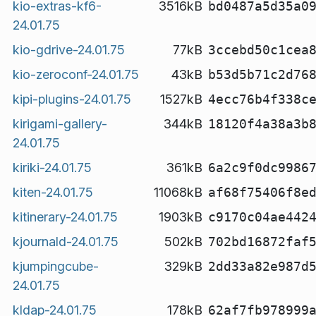
kio-extras-kf6-
3516kB
bd0487a5d35a0
24.01.75
kio-gdrive-24.01.75
77kB
3ccebd50c1cea
kio-zeroconf-24.01.75
43kB
b53d5b71c2d76
kipi-plugins-24.01.75
1527kB
4ecc76b4f338c
kirigami-gallery-
344kB
18120f4a38a3b
24.01.75
kiriki-24.01.75
361kB
6a2c9f0dc9986
kiten-24.01.75
11068kB
af68f75406f8e
kitinerary-24.01.75
1903kB
c9170c04ae442
kjournald-24.01.75
502kB
702bd16872faf
kjumpingcube-
329kB
2dd33a82e987d
24.01.75
kldap-24.01.75
178kB
62af7fb978999