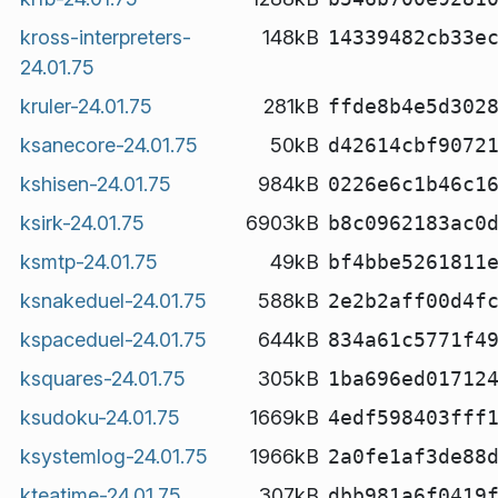
kross-interpreters-
148kB
14339482cb33e
24.01.75
kruler-24.01.75
281kB
ffde8b4e5d302
ksanecore-24.01.75
50kB
d42614cbf9072
kshisen-24.01.75
984kB
0226e6c1b46c1
ksirk-24.01.75
6903kB
b8c0962183ac0
ksmtp-24.01.75
49kB
bf4bbe5261811
ksnakeduel-24.01.75
588kB
2e2b2aff00d4f
kspaceduel-24.01.75
644kB
834a61c5771f4
ksquares-24.01.75
305kB
1ba696ed01712
ksudoku-24.01.75
1669kB
4edf598403fff
ksystemlog-24.01.75
1966kB
2a0fe1af3de88
kteatime-24.01.75
307kB
dbb981a6f0419