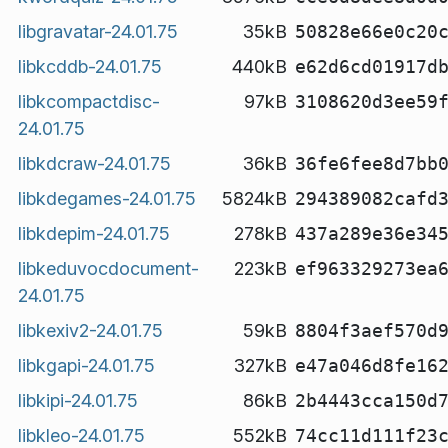
libgravatar-24.01.75
35kB
50828e66e0c20
libkcddb-24.01.75
440kB
e62d6cd01917d
libkcompactdisc-
97kB
3108620d3ee59
24.01.75
libkdcraw-24.01.75
36kB
36fe6fee8d7bb
libkdegames-24.01.75
5824kB
294389082cafd
libkdepim-24.01.75
278kB
437a289e36e34
libkeduvocdocument-
223kB
ef963329273ea
24.01.75
libkexiv2-24.01.75
59kB
8804f3aef570d
libkgapi-24.01.75
327kB
e47a046d8fe16
libkipi-24.01.75
86kB
2b4443cca150d
libkleo-24.01.75
552kB
74cc11d111f23