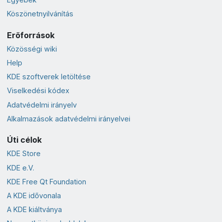
Köszönetnyilvánítás
Erőforrások
Közösségi wiki
Help
KDE szoftverek letöltése
Viselkedési kódex
Adatvédelmi irányelv
Alkalmazások adatvédelmi irányelvei
Úti célok
KDE Store
KDE e.V.
KDE Free Qt Foundation
A KDE idővonala
A KDE kiáltványa