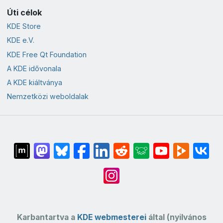
Úti célok
KDE Store
KDE e.V.
KDE Free Qt Foundation
A KDE idővonala
A KDE kiáltványa
Nemzetközi weboldalak
Karbantartva a
KDE webmesterei
által (nyilvános