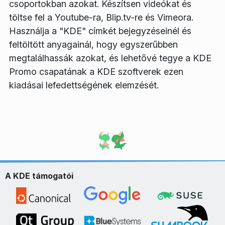
csoportokban azokat. Készítsen videókat és
töltse fel a Youtube-ra, Blip.tv-re és Vimeora.
Használja a "KDE" címkét bejegyzéseinél és
feltöltött anyagainál, hogy egyszerűbben
megtalálhassák azokat, és lehetővé tegye a KDE
Promo csapatának a KDE szoftverek ezen
kiadásai lefedettségének elemzését.
A KDE támogatói