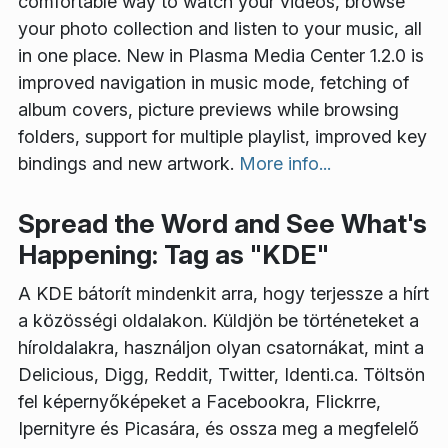
comfortable way to watch your videos, browse
your photo collection and listen to your music, all
in one place. New in Plasma Media Center 1.2.0 is
improved navigation in music mode, fetching of
album covers, picture previews while browsing
folders, support for multiple playlist, improved key
bindings and new artwork.
More info...
Spread the Word and See What's
Happening: Tag as "KDE"
A KDE bátorít mindenkit arra, hogy terjessze a hírt
a közösségi oldalakon. Küldjön be történeteket a
híroldalakra, használjon olyan csatornákat, mint a
Delicious, Digg, Reddit, Twitter, Identi.ca. Töltsön
fel képernyőképeket a Facebookra, Flickrre,
Ipernityre és Picasára, és ossza meg a megfelelő