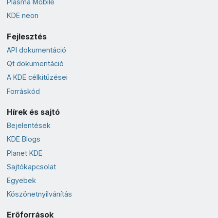
Plasma Mobile
KDE neon
Fejlesztés
API dokumentáció
Qt dokumentáció
A KDE célkitűzései
Forráskód
Hírek és sajtó
Bejelentések
KDE Blogs
Planet KDE
Sajtókapcsolat
Egyebek
Köszönetnyilvánítás
Erőforrások