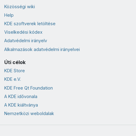
Közösségi wiki
Help
KDE szoftverek letöltése
Viselkedési kódex
Adatvédelmi irányelv
Alkalmazások adatvédelmi irányelvei
Úti célok
KDE Store
KDE e.V.
KDE Free Qt Foundation
A KDE idővonala
A KDE kiáltványa
Nemzetközi weboldalak