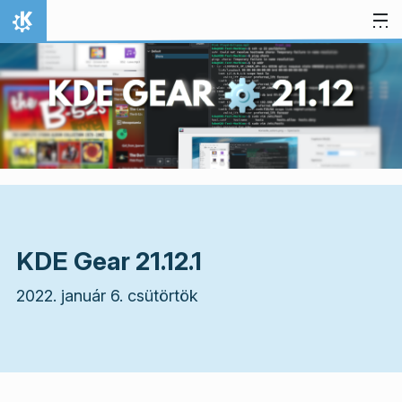
Ugrás a tartalomhoz
Kezdőlap
KDE Gear 21.12.1
2022. január 6. csütörtök