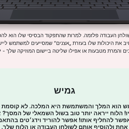
נה לשולחן העבודה פלזמה. למרות שהתפקוד הבסיסי שלו הוא להפ
יב את היכולות שלו בעזרת „אצנים” שמסייעים למשתמש ליי
בים והמרת מטבעות או אפילו שליטה ביישום המוזיקה שלך - 
גמיש
 הוא המלך והמשתמשת היא המלכה. לא קוסמת ל
! הלוח ייראה יותר טוב בשול השמאלי של המסך? א
פשר להחליף אותו! אפשר להוריד וידג׳טים בהתא
אחת ולהוסיף אותם לשולחן העבודה או הלוח שלך.