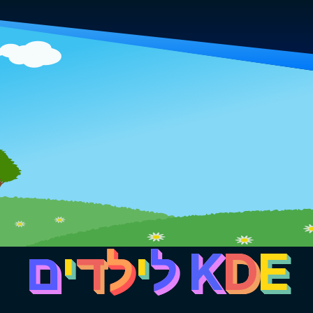
E
D
K
ל
י
ל
ד
י
ם