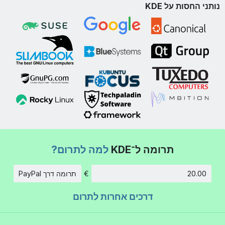
נותני החסות על KDE
תרומה ל־KDE
למה לתרום?
€
תרומה דרך PayPal
סכום
דרכים אחרות לתרום