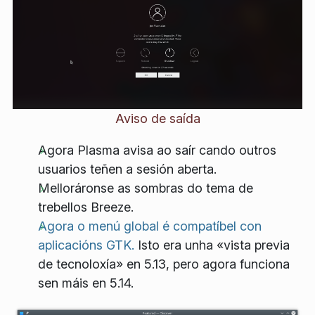
Aviso de saída
Agora Plasma avisa ao saír cando outros
usuarios teñen a sesión aberta.
Melloráronse as sombras do tema de
trebellos Breeze.
Agora o menú global é compatíbel con
aplicacións GTK.
Isto era unha «vista previa
de tecnoloxía» en 5.13, pero agora funciona
sen máis en 5.14.