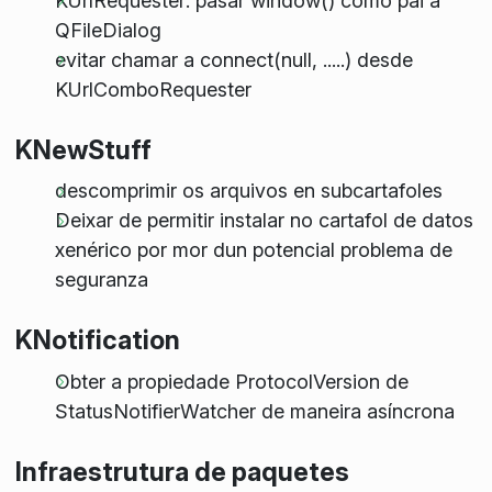
KUrlRequester: pasar window() como pai a
QFileDialog
evitar chamar a connect(null, .....) desde
KUrlComboRequester
KNewStuff
descomprimir os arquivos en subcartafoles
Deixar de permitir instalar no cartafol de datos
xenérico por mor dun potencial problema de
seguranza
KNotification
Obter a propiedade ProtocolVersion de
StatusNotifierWatcher de maneira asíncrona
Infraestrutura de paquetes