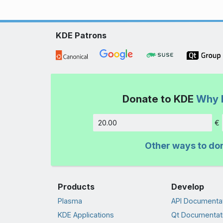
KDE Patrons
Donate to KDE
Why 
€
Amount
Other ways to do
Products
Develop
Plasma
API Documenta
KDE Applications
Qt Documentat