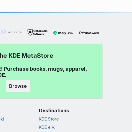
 the KDE MetaStore
! Purchase books, mugs, apparel,
DE.
Browse
Destinations
ki
KDE Store
KDE e.V.