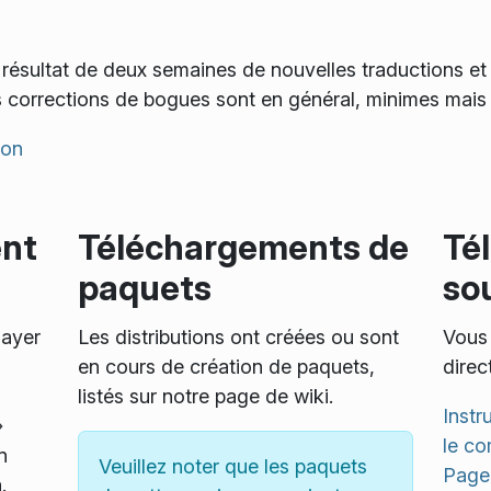
résultat de deux semaines de nouvelles traductions et d
 corrections de bogues sont en général, minimes mais 
ion
ent
Téléchargements de
Té
paquets
so
sayer
Les distributions ont créées ou sont
Vous 
,
en cours de création de paquets,
direc
listés sur notre page de wiki.
Instr
»
le co
n
Veuillez noter que les paquets
Page 
.