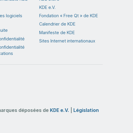
KDE e.V.
s logiciels
Fondation « Free Qt » de KDE
Calendrier de KDE
uite
Manifeste de KDE
nfidentialité
Sites Internet internationaux
nfidentialité
cations
marques déposées de
KDE e.V.
|
Législation