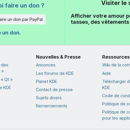
Visiter l
i faire un don ?
Afficher votre amour p
aire un don par PayPal
tasses, des vêtements 
e un don.
Nouvelles & Presse
Ressources
 des
Annonces
Wiki de la c
 »
Les forums de KDE
Aide
« Qt »
Planet KDE
Télécharger de
de KDE
KDE
Contact de presse
Code de cond
Sujets divers
Politique de co
Remerciements
Politique de co
pour les appli