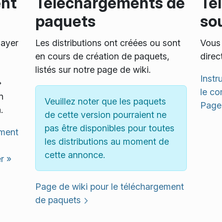
ent
Téléchargements de
Té
paquets
so
sayer
Les distributions ont créées ou sont
Vous 
,
en cours de création de paquets,
direc
listés sur notre page de wiki.
Instr
»
le co
n
Veuillez noter que les paquets
Page 
.
de cette version pourraient ne
pas être disponibles pour toutes
ement
les distributions au moment de
cette annonce.
r »
Page de wiki pour le téléchargement
de paquets