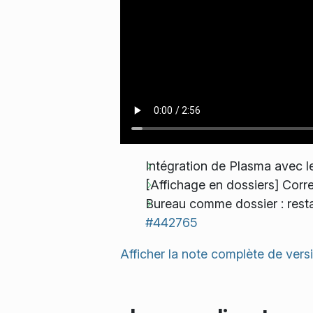
Intégration de Plasma avec le
[Affichage en dossiers] Correc
Bureau comme dossier : restau
#442765
Afficher la note complète de vers