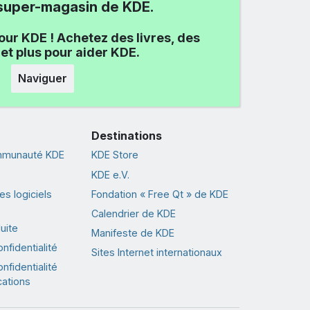
e super-magasin de KDE.
our KDE ! Achetez des livres, des
et plus pour aider KDE.
Naviguer
Destinations
ommunauté KDE
KDE Store
KDE e.V.
s logiciels
Fondation « Free Qt » de KDE
Calendrier de KDE
uite
Manifeste de KDE
nfidentialité
Sites Internet internationaux
nfidentialité
cations