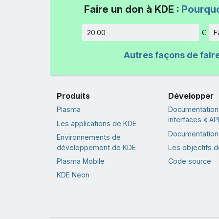
Faire un don à KDE :
Pourquo
€
F
Montant
Autres façons de fair
Produits
Développer
Plasma
Documentation
interfaces « API
Les applications de KDE
Documentation 
Environnements de
développement de KDE
Les objectifs 
Plasma Mobile
Code source
KDE Neon