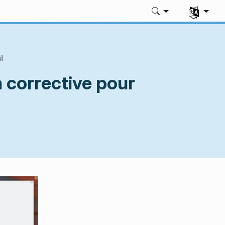
Sélectionne
i
n corrective pour