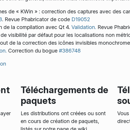
nes de « KWin » : correction des captures avec des c
3
. Revue Phabricator de code
D19052
n de la compilation avec Qt 4.
Validation.
Revue Phabri
de visibilité par défaut pour les localisations non métr
jout de la correction des icônes invisibles monochrom
on.
Correction du bogue
#386748
ion
ent
Téléchargements de
Té
paquets
so
sayer
Les distributions ont créées ou sont
Vous 
,
en cours de création de paquets,
direc
listés sur notre page de wiki.