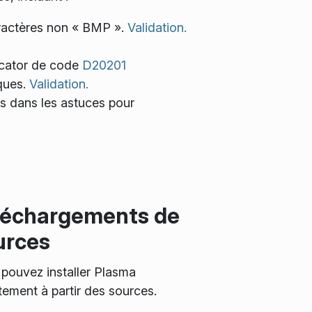
aractères non « BMP ».
Validation.
cator de code
D20201
iques.
Validation.
es dans les astuces pour
léchargements de
urces
pouvez installer Plasma
tement à partir des sources.