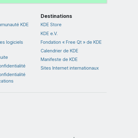
Destinations
ommunauté KDE
KDE Store
KDE e.V.
s logiciels
Fondation « Free Qt » de KDE
Calendrier de KDE
uite
Manifeste de KDE
nfidentialité
Sites Internet internationaux
nfidentialité
cations