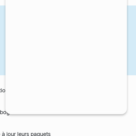
tion et de modules externes de
s bogues et des traductions mises
 à jour leurs paquets