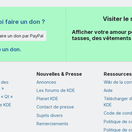
Visiter l
i faire un don ?
Afficher votre amour p
aire un don par PayPal
tasses, des vêtements 
e un don.
Nouvelles & Presse
Ressources
 des
Annonces
Wiki de la c
 »
Les forums de KDE
Aide
« Qt »
Planet KDE
Télécharger de
de KDE
KDE
Contact de presse
Code de cond
Sujets divers
Politique de co
Remerciements
Politique de co