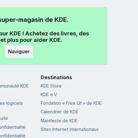
e super-magasin de KDE.
our KDE ! Achetez des livres, des
et plus pour aider KDE.
Naviguer
Destinations
ommunauté KDE
KDE Store
KDE e.V.
s logiciels
Fondation « Free Qt » de KDE
Calendrier de KDE
uite
Manifeste de KDE
nfidentialité
Sites Internet internationaux
nfidentialité