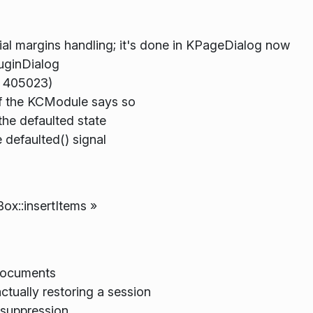
l margins handling; it's done in KPageDialog now
uginDialog
g 405023)
 if the KCModule says so
he defaulted state
efaulted() signal
x::insertItems »
 documents
ctually restoring a session
 suppression