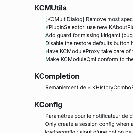
KCMUtils
[KCMultiDialog] Remove most specia
KPluginSelector: use new KAboutPl
Add guard for missing kirigami (bu
Disable the restore defaults button
Have KCModuleProxy take care of t
Make KCModuleQml conform to the d
KCompletion
Remaniement de « KHistoryComboBo
KConfig
Paramètres pour le notificateur de
Only create a session config when a
kwriteconfig : ajout d'une option de