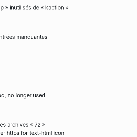
 » inutilisés de « kaction »
 entrées manquantes
d, no longer used
es archives « 7z »
r https for text-html icon