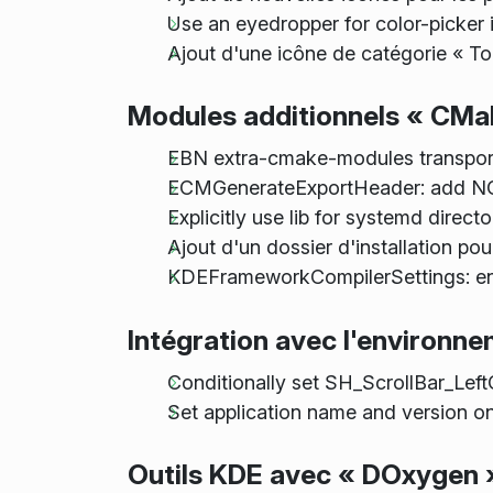
Use an eyedropper for color-picker
Ajout d'une icône de catégorie « Tou
Modules additionnels « CMa
EBN extra-cmake-modules transpor
ECMGenerateExportHeader: add
Explicitly use lib for systemd directo
Ajout d'un dossier d'installation po
KDEFrameworkCompilerSettings: ena
Intégration avec l'environ
Conditionally set SH_ScrollBar_Lef
Set application name and version on
Outils KDE avec « DOxygen 