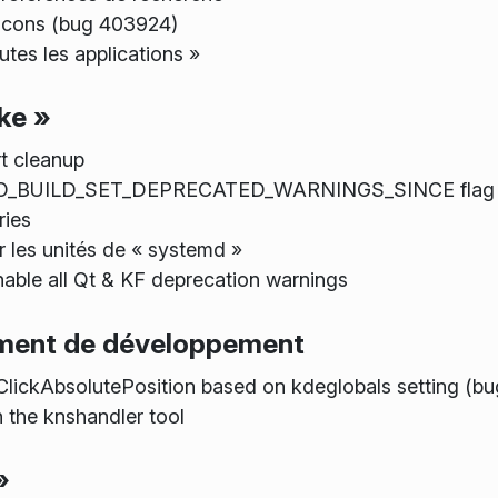
 icons (bug 403924)
tes les applications »
ke »
t cleanup
 NO_BUILD_SET_DEPRECATED_WARNINGS_SINCE flag
ries
ur les unités de « systemd »
ble all Qt & KF deprecation warnings
nement de développement
tClickAbsolutePosition based on kdeglobals setting (b
 the knshandler tool
»