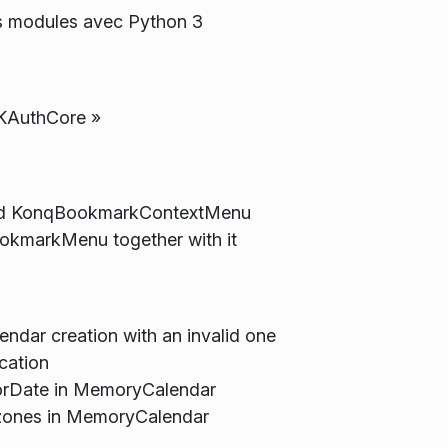
es modules avec Python 3
« KAuthCore »
d KonqBookmarkContextMenu
okmarkMenu together with it
endar creation with an invalid one
cation
orDate in MemoryCalendar
e zones in MemoryCalendar