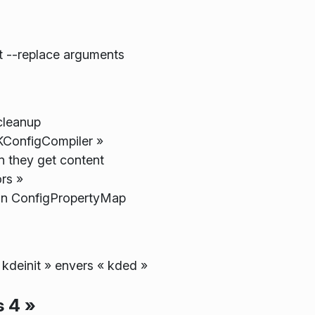
t --replace arguments
cleanup
KConfigCompiler »
n they get content
rs »
 in ConfigPropertyMap
kdeinit » envers « kded »
s 4 »