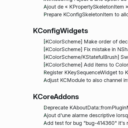
Ajout de « KPropertySkeletonItem 
Prepare KConfigSkeletonItem to allow
KConfigWidgets
[KColorScheme] Make order of dec
[KColorScheme] Fix mistake in NS
[KColorScheme/KStatefulBrush] Sw
[KColorScheme] Add items to ColorS
Register KKeySequenceWidget to 
Adjust KCModule to also channel in
KCoreAddons
Deprecate KAboutData::fromPluginM
Ajout d'une alarme descriptive lor
Add test for bug "bug-414360" it's 