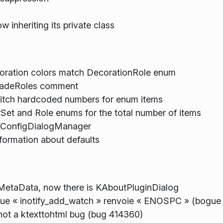
»
 inheriting its private class
oration colors match DecorationRole enum
hadeRoles comment
itch hardcoded numbers for enum items
et and Role enums for the total number of items
KConfigDialogManager
formation about defaults
etaData, now there is KAboutPluginDialog
sque « inotify_add_watch » renvoie « ENOSPC » (bogu
not a ktexttohtml bug (bug 414360)