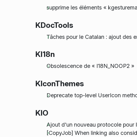
supprime les éléments « kgesturemap
KDocTools
Tâches pour le Catalan : ajout des
KI18n
Obsolescence de « I18N_NOOP2 »
KIconThemes
Deprecate top-level UserIcon metho
KIO
Ajout d'un nouveau protocole pour l
[CopyJob] When linking also conside