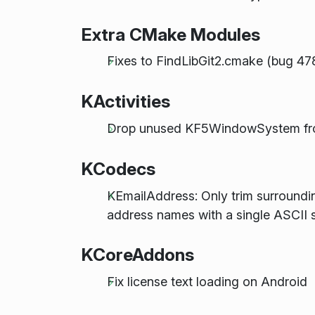
Extra CMake Modules
Fixes to FindLibGit2.cmake (bug 4
KActivities
Drop unused KF5WindowSystem fro
KCodecs
KEmailAddress: Only trim surroundin
address names with a single ASCII 
KCoreAddons
Fix license text loading on Android