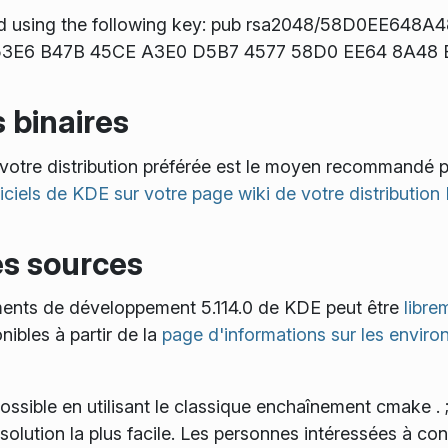
d using the following key: pub rsa2048/58D0EE648A
t: 53E6 B47B 45CE A3E0 D5B7 4577 58D0 EE64 8A48
 binaires
ur votre distribution préférée est le moyen recommand
iciels de KDE sur votre page wiki de votre distribution 
es sources
ents de développement 5.114.0 de KDE peut être
libre
nibles à partir de la
page d'informations sur les envi
possible en utilisant le classique enchaînement
cmake . 
 solution la plus facile. Les personnes intéressées à c