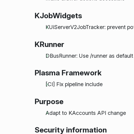
KJobWidgets
KUiServerV2JobTracker: prevent pote
KRunner
DBusRunner: Use /runner as defaul
Plasma Framework
[CI] Fix pipeline include
Purpose
Adapt to KAccounts API change
Security information