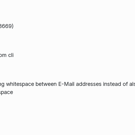
78669)
m cli
g whitespace between E-Mail addresses instead of also
space