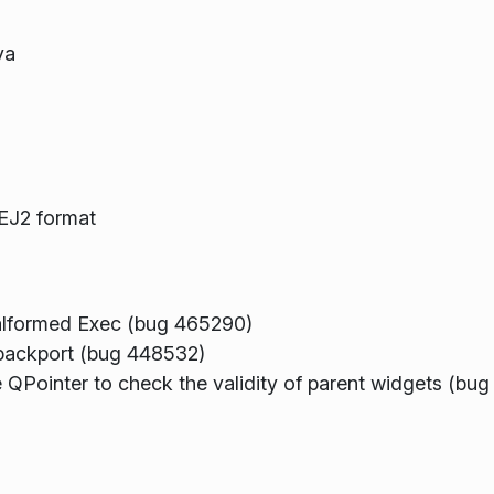
ya
EJ2 format
malformed Exec (bug 465290)
backport (bug 448532)
Pointer to check the validity of parent widgets (bu